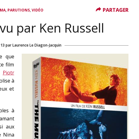
PARTAGER
PARTAGER
,
,
ÉMA
PARUTIONS
VIDÉO
vu par Ken Russell
013
par
Laurence Le Diagon-Jacquin
ne que
e film
de
Piotr
lise à
eux et
bles à
 amant
si aux
e Nina