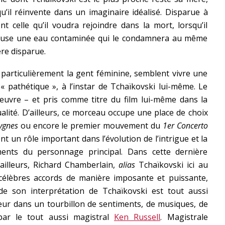
qu’il réinvente dans un imaginaire idéalisé. Disparue à
nt celle qu’il voudra rejoindre dans la mort, lorsqu’il
cause une eau contaminée qui le condamnera au même
ère disparue.
particulièrement la gent féminine, semblent vivre une
« pathétique », à l’instar de Tchaïkovski lui-même. Le
œuvre – et pris comme titre du film lui-même dans la
ualité. D’ailleurs, ce morceau occupe une place de choix
ygnes
ou encore le premier mouvement du
1er Concerto
 un rôle important dans l’évolution de l’intrigue et la
ents du personnage principal. Dans cette dernière
ailleurs, Richard Chamberlain,
alias
Tchaïkovski ici au
es célèbres accords de manière imposante et puissante,
de son interprétation de Tchaïkovski est tout aussi
eur dans un tourbillon de sentiments, de musiques, de
par le tout aussi magistral
Ken Russell
. Magistrale