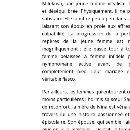
Milukova, une jeune femme idéaliste, f
et déséquilibrée. Physiquement, il ne p
satisfaire. Elle sombre peu à peu dans la
laissant son époux en proie aux affres
culpabilité. La progression de la per
repères de la jeune femme est r
magnifiquement : elle passe tour à t
femme délaissée à femme infidèle 
nymphomane active avant de p
complètement pied. Leur mariage e
véritable fiasco.
Par ailleurs, les femmes qui entourent o
moins particulières : hormis sa sœur Sa
de réconfort, la mère de Nina est vénal
travers lui une histoire passionnée et
épistolaire. Son épouse, qui semble l’
plus en plus malsains… De fait, la fem