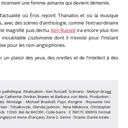
,
incarnant
une femme aimante qui devient démente.
’actualité où Éros rejoint Thanatos et où la musique
s, avec des scènes d’anthologie, comme l’extraordinaire
iste magnifié puis déchu.
Ken Russell
ira encore plus loin
 inoubliable
Lisztomania
dont il n’existe pour l’instant
ise pour les non-anglophones.
 un plaisir des yeux, des oreilles et de l’intellect à des
pathétique. Réalisation : Ken Russell. Scénario : Melvyn Bragg
s par Catherine Drinker Bowen et Barbara von Meck. Production :
be. Montage : Michael Bradsell. Pays d’origine : Royaume Uni.
lain : Tchaïkovski, Glenda Jackson : Nina Milukova, Christopher
eck. 1 DVD. Bel Air BAC091. Code-barre : 3 760115 300910. Format
anglais) et mono (français). Zone 2. Genre : Drame. Durée totale :