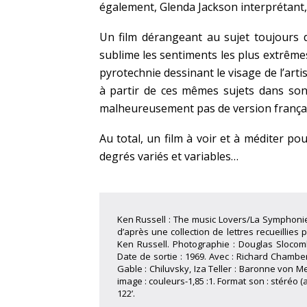
également, Glenda Jackson interprétant
Un film dérangeant au sujet toujours d
sublime les sentiments les plus extrême
pyrotechnie dessinant le visage de l’art
à partir de ces mêmes sujets dans son
malheureusement pas de version frança
Au total, un film à voir et à méditer pour
degrés variés et variables…
Ken Russell : The music Lovers/La Symphonie 
d’après une collection de lettres recueillie
Ken Russell. Photographie : Douglas Slocom
Date de sortie : 1969. Avec : Richard Chamber
Gable : Chiluvsky, Iza Teller : Baronne von M
image : couleurs-1,85 :1. Format son : stéréo (
122’.