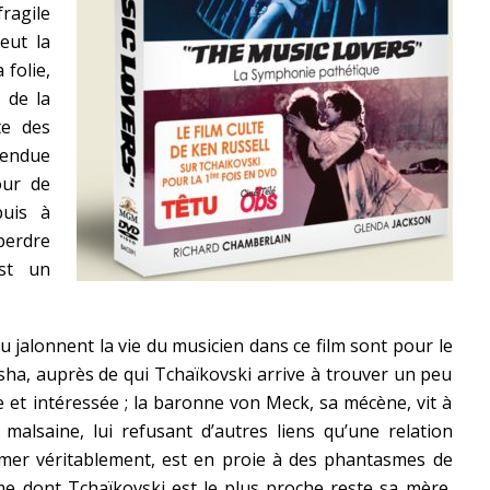
ragile
eut la
 folie,
 de la
te des
endue
our de
puis à
erdre
st un
u jalonnent la vie du musicien dans ce film sont pour le
sha, auprès de qui Tchaïkovski arrive à trouver un peu
e et intéressée ; la baronne von Meck, sa mécène, vit à
 malsaine, lui refusant d’autres liens qu’une relation
aimer véritablement, est en proie à des phantasmes de
me dont Tchaïkovski est le plus proche reste sa mère,