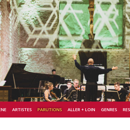
ÈNE
ARTISTES
PARUTIONS
ALLER + LOIN
GENRES
RE