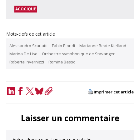
AGOGIQUE
Mots-clefs de cet article
Alessandro Scarlatti
Fabio Biondi
Marianne Beate Kielland
Marina De Liso
Orchestre symphonique de Stavanger
Roberta Invernizzi
Romina Basso
Imprimer cet article
LinkedIn
Facebook
Twitter
Bluesky
Copy
Link
Laisser un commentaire
Votre adresse e-mail ne sera pas publiée.