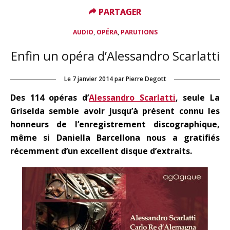
PARTAGER
PARTAGER
,
,
AUDIO
OPÉRA
PARUTIONS
Enfin un opéra d’Alessandro Scarlatti
Le
7 janvier 2014
par
Pierre Degott
Des 114 opéras d’
Alessandro Scarlatti
, seule La
Griselda semble avoir jusqu’à présent connu les
honneurs de l’enregistrement discographique,
même si Daniella Barcellona nous a gratifiés
récemment d’un excellent disque d’extraits.