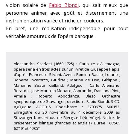
violon solaire de
Fabio Biondi
, qui sait mieux que
personne animer avec goût et discernement une
instrumentation variée et riche en couleurs.
En bref, une réalisation indispensable pour tout
véritable amoureux de l’opéra baroque.
Alessandro Scarlatti (1660-1725) : Carlo re d’Allemagna,
opera seria en trois actes sur un livret de Giuseppe Papis,
d’après Francesco Silvani. Avec : Romina Basso, Lotario ;
Roberta Invernizzi, Giuditta ; Marina de Liso, Gildippe ;
Marianne Beate Kielland, Adalgiso ; Carlo Allemano,
Berardo ; Josè Maria Lo Monaco, Asprando ; Damiana Pinti,
Armilla ; Roberto Abbodanza, Bleso. Orchestre
symphonique de Stavanger, direction : Fabio Biondi. 3 CD.
agOgique AGO015. Code-barre : 3700675 500153.
Enregistré du 30 novembre au 4 décembre 2009 au
Stavanger Konserthus de Bjergsted (Norvège). Notice de
présentation bilingue (français et anglais). Durée : 66’56’’,
62’19’’ et 40’05’’.