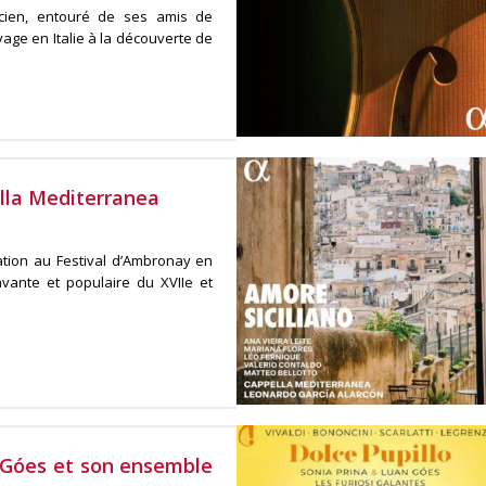
ncien, entouré de ses amis de
ge en Italie à la découverte de
ella Mediterranea
ation au Festival d’Ambronay en
vante et populaire du XVIIe et
 Góes et son ensemble