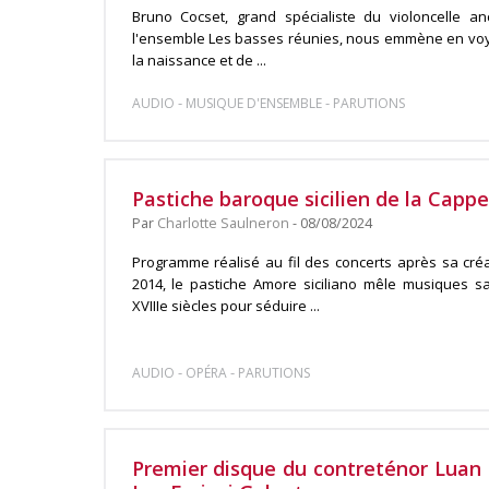
Bruno Cocset, grand spécialiste du violoncelle a
l'ensemble Les basses réunies, nous emmène en voya
la naissance et de ...
-
-
AUDIO
MUSIQUE D'ENSEMBLE
PARUTIONS
Pastiche baroque sicilien de la Capp
Par
Charlotte Saulneron
- 08/08/2024
Programme réalisé au fil des concerts après sa cré
2014, le pastiche Amore siciliano mêle musiques sa
XVIIIe siècles pour séduire ...
-
-
AUDIO
OPÉRA
PARUTIONS
Premier disque du contreténor Luan