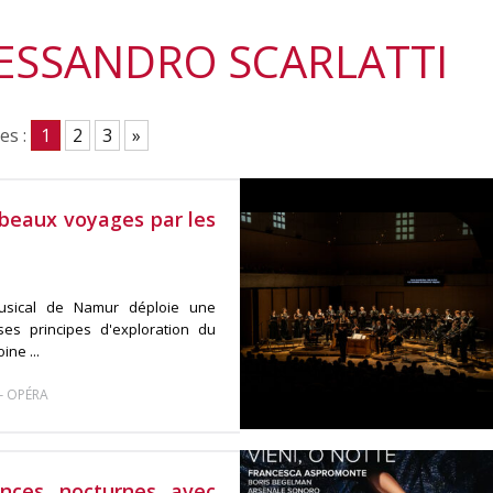
LESSANDRO SCARLATTI
es :
1
2
3
»
 beaux voyages par les
 musical de Namur déploie une
es principes d'exploration du
ne ...
-
OPÉRA
ances nocturnes avec