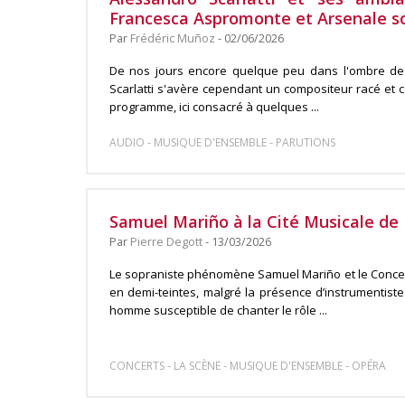
Francesca Aspromonte et Arsenale s
Par
Frédéric Muñoz
- 02/06/2026
De nos jours encore quelque peu dans l'ombre de 
Scarlatti s'avère cependant un compositeur racé et
programme, ici consacré à quelques ...
-
-
AUDIO
MUSIQUE D'ENSEMBLE
PARUTIONS
Samuel Mariño à la Cité Musicale de
Par
Pierre Degott
- 13/03/2026
Le sopraniste phénomène Samuel Mariño et le Concert
en demi-teintes, malgré la présence d’instrumentiste
homme susceptible de chanter le rôle ...
-
-
-
CONCERTS
LA SCÈNE
MUSIQUE D'ENSEMBLE
OPÉRA