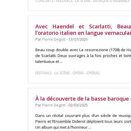
-
-
-
CONCERTS
FESTIVALS
LA SCÈNE
MUSIQUE D'ENSEMBLE
Avec Haendel et Scarlatti, Bea
l’oratorio italien en langue vernacula
Par
Pierre Degott
- 13/07/2025
Beau coup double avec La resurrezione (1708) de Hae
de Scarlatti. Deux ouvrages à la fois proches et loin
talentueux et ...
-
-
-
FESTIVALS
LA SCÈNE
OPÉRA
OPÉRAS
À la découverte de la basse baroque 
Par
Pierre Degott
- 02/03/2025
Dans un récital couvrant plus d’un siècle de musiq
Pierro et l’Ensemble Diderot déploient tous leurs sor
Un album qui met à l’honneur ...