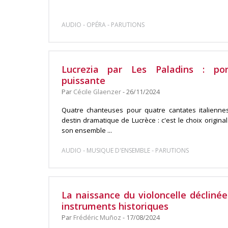
-
-
AUDIO
OPÉRA
PARUTIONS
Lucrezia par Les Paladins : po
puissante
Par
Cécile Glaenzer
- 26/11/2024
Quatre chanteuses pour quatre cantates italiennes
destin dramatique de Lucrèce : c'est le choix origina
son ensemble ...
-
-
AUDIO
MUSIQUE D'ENSEMBLE
PARUTIONS
La naissance du violoncelle décliné
instruments historiques
Par
Frédéric Muñoz
- 17/08/2024