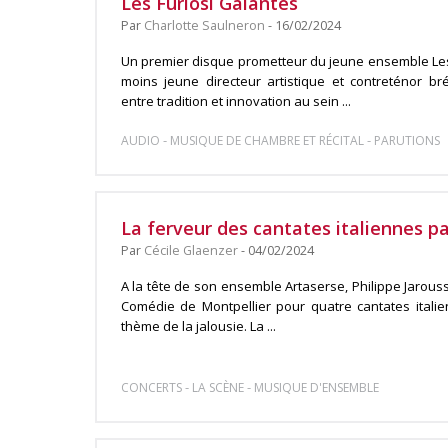
Les Furiosi Galantes
Par
Charlotte Saulneron
- 16/02/2024
Un premier disque prometteur du jeune ensemble Les
moins jeune directeur artistique et contreténor br
entre tradition et innovation au sein ...
-
-
AUDIO
MUSIQUE DE CHAMBRE ET RÉCITAL
PARUTIONS
La ferveur des cantates italiennes pa
Par
Cécile Glaenzer
- 04/02/2024
A la tête de son ensemble Artaserse, Philippe Jarous
Comédie de Montpellier pour quatre cantates italien
thème de la jalousie. La ...
-
-
CONCERTS
LA SCÈNE
MUSIQUE D'ENSEMBLE