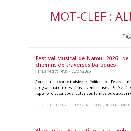
MOT-CLEF : A
Pag
Festival Musical de Namur 2026 : de
chemins de traverses baroques
Par
Benedict Hévry
- 08/07/2026
Pour sa soixante-troisième édition, le Festival
programmation des plus aventureuses. Fidèle à s
répertoire vocal sous toutes ses formes ou du patrimoi
-
-
-
CONCERTS
FESTIVALS
LA SCÈNE
MUSIQUE D'ENSEMBLE
Alessandro Scarlatti et ses ambi