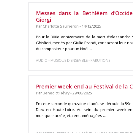
Messes dans la Bethléem d’Occiden
Giorgi
Par
Charlotte Saulneron
- 14/12/2025
Pour le 300e anniversaire de la mort d’Alessandro S
Ghislieri, menés par Giulio Prandi, consacrent leur 
du compositeur pour un Noël ...
-
-
AUDIO
MUSIQUE D'ENSEMBLE
PARUTIONS
Premier week-end au Festival de la 
Par
Benedict Hévry
- 29/08/2025
En cette seconde quinzaine d'août se déroule la 59e é
Dieu en Haute-Loire. Au sein du premier week-end
musique sacrée, étaient aménagées ...