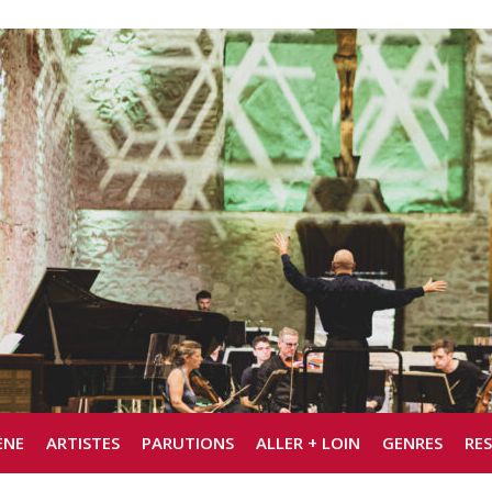
ÈNE
ARTISTES
PARUTIONS
ALLER + LOIN
GENRES
RE