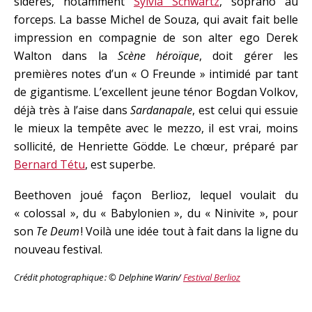
sidérés, notamment
Sylvia Schwartz
, soprano au
forceps. La basse Michel de Souza, qui avait fait belle
impression en compagnie de son alter ego Derek
Walton dans la
Scène héroïque
, doit gérer les
premières notes d’un « O Freunde » intimidé par tant
de gigantisme. L’excellent jeune ténor Bogdan Volkov,
déjà très à l’aise dans
Sardanapale
, est celui qui essuie
le mieux la tempête avec le mezzo, il est vrai, moins
sollicité, de Henriette Gödde. Le chœur, préparé par
Bernard Tétu
, est superbe.
Beethoven joué façon Berlioz, lequel voulait du
« colossal », du « Babylonien », du « Ninivite », pour
son
Te Deum
! Voilà une idée tout à fait dans la ligne du
nouveau festival.
Crédit photographique : © Delphine Warin/
Festival Berlioz