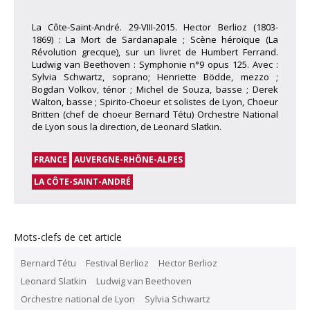
La Côte-Saint-André. 29-VIII-2015. Hector Berlioz (1803-
1869) : La Mort de Sardanapale ; Scène héroïque (La
Révolution grecque), sur un livret de Humbert Ferrand.
Ludwig van Beethoven : Symphonie n°9 opus 125. Avec :
Sylvia Schwartz, soprano; Henriette Bödde, mezzo ;
Bogdan Volkov, ténor ; Michel de Souza, basse ; Derek
Walton, basse ; Spirito-Choeur et solistes de Lyon, Choeur
Britten (chef de choeur Bernard Tétu) Orchestre National
de Lyon sous la direction, de Leonard Slatkin.
FRANCE
AUVERGNE-RHÔNE-ALPES
LA CÔTE-SAINT-ANDRÉ
Mots-clefs de cet article
Bernard Tétu
Festival Berlioz
Hector Berlioz
Leonard Slatkin
Ludwig van Beethoven
Orchestre national de Lyon
Sylvia Schwartz