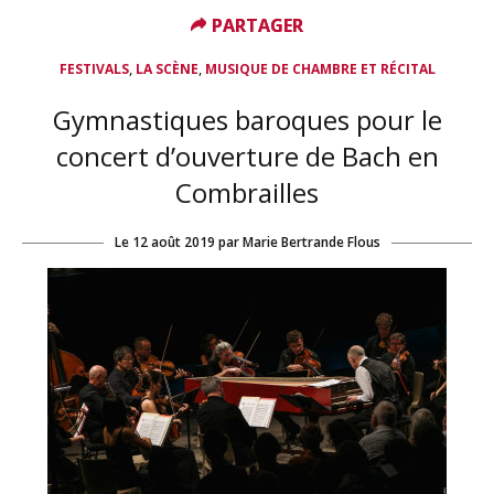
PARTAGER
PARTAGER
,
,
FESTIVALS
LA SCÈNE
MUSIQUE DE CHAMBRE ET RÉCITAL
Gymnastiques baroques pour le
concert d’ouverture de Bach en
Combrailles
Le
12 août 2019
par
Marie Bertrande Flous