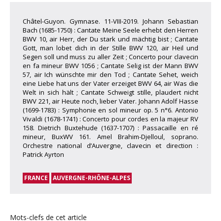
Châtel-Guyon. Gymnase. 11-VIII-2019. Johann Sebastian
Bach (1685-1750) : Cantate Meine Seele erhebt den Herren
BWV 10, air Herr, der Du stark und mächtig bist ; Cantate
Gott, man lobet dich in der Stille BWV 120, air Heil und
Segen soll und muss zu aller Zeit ; Concerto pour clavecin
en fa mineur BWV 1056 ; Cantate Selig ist der Mann BWV
57, air Ich wünschte mir den Tod ; Cantate Sehet, weich
eine Liebe hat uns der Vater erzeiget BWV 64, air Was die
Welt in sich hält ; Cantate Schweigt stille, plaudert nicht
BWV 221, air Heute noch, lieber Vater. Johann Adolf Hasse
(1699-1783) : Symphonie en sol mineur op. 5 n°6. Antonio
Vivaldi (1678-1741) : Concerto pour cordes en la majeur RV
158. Dietrich Buxtehude (1637-1707) : Passacaille en ré
mineur, BuxWV 161. Amel Brahim-Djelloul, soprano.
Orchestre national d’Auvergne, clavecin et direction :
Patrick Ayrton
FRANCE
AUVERGNE-RHÔNE-ALPES
Mots-clefs de cet article