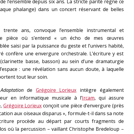
de l’ensemble depuis six ans. La stricte parité règne ce
haque phalange) dans un concert réservant de belles
 trente ans, convoque l’ensemble instrumental et
 pièce où s’entend « un écho de mes œuvres
lée saisi par la puissance du geste et l’univers habité,
ré confère une envergure orchestrale. L’écriture y est
(clarinette basse, basson) au sein d’une dramaturgie
l’espace : une révélation sans aucun doute, à laquelle
ortent tout leur soin.
Adaptation
de
Grégoire Lorieux
intègre également
ateur en informatique musicale à l’
Ircam
, qui assure
e,
Grégoire Lorieux
conçoit une pièce d’envergure (près
cation aux oiseaux disparus », formule-t-il dans sa note
l’écriture procède au départ par courts fragments de
los où la percussion – vaillant Christophe Bredeloup –