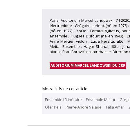
Paris. Auditorium Marcel Landowski. 7-I-202
électronique ; Grégoire Lorieux (né en 1976) 
(né en 1977) : XoOx..! Formus Agitatus, pou
ensemble ; Hugues Dufourt (né en 1943) : L’
Anne Mercier, violon ; Lucia Peralta, alto ; 
Meitar Ensemble : Hagar Shahal, flûte ; Jon
piano ; Eran Borovich, contrebasse. Direction 
AUDITORIUM MARCEL LANDOWSKI DU CRR
Mots-clefs de cet article
Ensemble L'Itinéraire
Ensemble Meitar
Grégo
Ofer Pelz
Pierre-André Valade
Talia Amar
Z