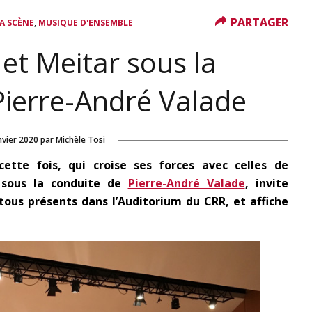
PARTAGER
PARTAGER
,
A SCÈNE
MUSIQUE D'ENSEMBLE
e et Meitar sous la
Pierre-André Valade
nvier 2020
par
Michèle Tosi
cette fois, qui croise ses forces avec celles de
 sous la conduite de
Pierre-André Valade
, invite
 tous présents dans l’Auditorium du CRR, et affiche