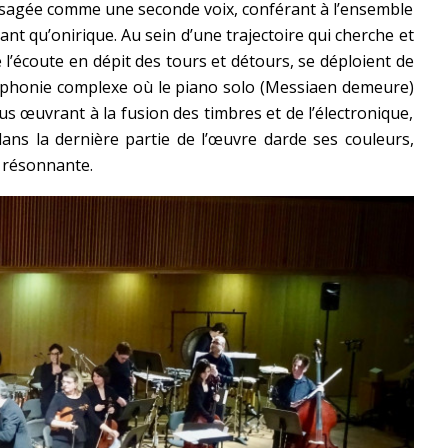
envisagée comme une seconde voix, conférant à l’ensemble
nt qu’onirique. Au sein d’une trajectoire qui cherche et
 l’écoute en dépit des tours et détours, se déploient de
yphonie complexe où le piano solo (Messiaen demeure)
us œuvrant à la fusion des timbres et de l’électronique,
dans la dernière partie de l’œuvre darde ses couleurs,
 résonnante.