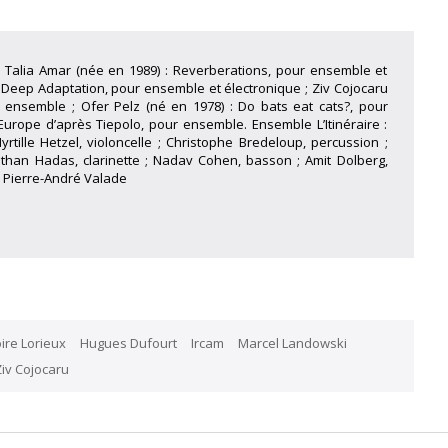
0. Talia Amar (née en 1989) : Reverberations, pour ensemble et
: Deep Adaptation, pour ensemble et électronique ; Ziv Cojocaru
r ensemble ; Ofer Pelz (né en 1978) : Do bats eat cats?, pour
Europe d’après Tiepolo, pour ensemble. Ensemble L’Itinéraire :
Myrtille Hetzel, violoncelle ; Christophe Bredeloup, percussion ;
athan Hadas, clarinette ; Nadav Cohen, basson ; Amit Dolberg,
: Pierre-André Valade
ire Lorieux
Hugues Dufourt
Ircam
Marcel Landowski
iv Cojocaru