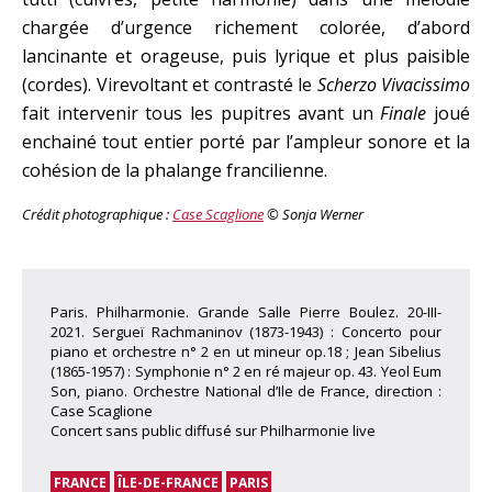
chargée d’urgence richement colorée, d’abord
lancinante et orageuse, puis lyrique et plus paisible
(cordes). Virevoltant et contrasté le
Scherzo Vivacissimo
fait intervenir tous les pupitres avant un
Finale
joué
enchainé tout entier porté par l’ampleur sonore et la
cohésion de la phalange francilienne.
Crédit photographique :
Case Scaglione
© Sonja Werner
Paris. Philharmonie. Grande Salle Pierre Boulez. 20-III-
2021. Sergueï Rachmaninov (1873-1943) : Concerto pour
piano et orchestre n° 2 en ut mineur op.18 ; Jean Sibelius
(1865-1957) : Symphonie n° 2 en ré majeur op. 43. Yeol Eum
Son, piano. Orchestre National d’Ile de France, direction :
Case Scaglione
Concert sans public diffusé sur Philharmonie live
FRANCE
ÎLE-DE-FRANCE
PARIS