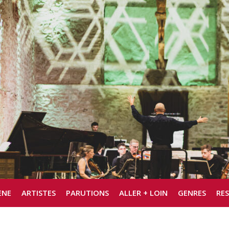
ÈNE
ARTISTES
PARUTIONS
ALLER + LOIN
GENRES
RE