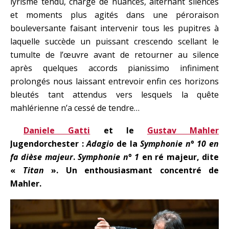
lyrisme tendu, chargé de nuances, alternant silences
et moments plus agités dans une péroraison
bouleversante faisant intervenir tous les pupitres à
laquelle succède un puissant crescendo scellant le
tumulte de l’œuvre avant de retourner au silence
après quelques accords pianissimo infiniment
prolongés nous laissant entrevoir enfin ces horizons
bleutés tant attendus vers lesquels la quête
mahlérienne n’a cessé de tendre…
Daniele Gatti
et le
Gustav Mahler
Jugendorchester :
Adagio
de la
Symphonie n° 10 en
fa dièse majeur
.
Symphonie n° 1
en ré majeur, dite
«
Titan
». Un enthousiasmant concentré de
Mahler.