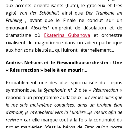
aux accents orientalisants (flute), le gracieux et très
agité
Von der Schönheit
ainsi que
Der Trunkene im
Frühling
, avant que le Finale ne conclut sur un
émouvant
Abschied
empreint de désolation et de
dramatisme où
Ekaterina Gubanova
et orchestre
rivalisent de magnificence dans un adieu pathétique
aux horizons bleutés… qui luiront…éternellement…
Andriss Nelsons et le Gewandhausorchester : Une
« Résurrection » belle à en mourir…
Probablement une des plus spiritualisée du corpus
symphonique, la
Symphonie n° 2
dite «
Résurrection
»
répond à un programme audacieux : «
Avec les ailes que
je me suis moi-même conquises, dans un brulant élan
d’amour, je m’envolerai vers la Lumière…je meurs afin de
revivre
» car elle marque tout à la fois la continuité du
projet mahlérien (c’est le héros de
Titan
qu’on porte