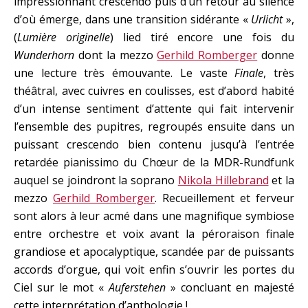
impressionnant crescendo puis d’un retour au silence
d’où émerge, dans une transition sidérante «
Urlicht
»,
(
Lumière originelle
) lied tiré encore une fois du
Wunderhorn
dont la mezzo
Gerhild Romberger
donne
une lecture très émouvante. Le vaste
Finale
, très
théâtral, avec cuivres en coulisses, est d’abord habité
d’un intense sentiment d’attente qui fait intervenir
l’ensemble des pupitres, regroupés ensuite dans un
puissant crescendo bien contenu jusqu’à l’entrée
retardée pianissimo du Chœur de la MDR-Rundfunk
auquel se joindront la soprano
Nikola Hillebrand
et la
mezzo
Gerhild Romberger
. Recueillement et ferveur
sont alors à leur acmé dans une magnifique symbiose
entre orchestre et voix avant la péroraison finale
grandiose et apocalyptique, scandée par de puissants
accords d’orgue, qui voit enfin s’ouvrir les portes du
Ciel sur le mot «
Auferstehen
» concluant en majesté
cette interprétation d’anthologie !