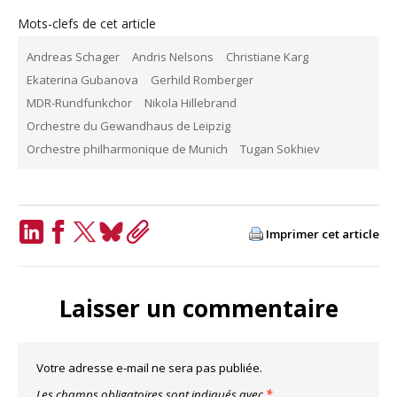
Mots-clefs de cet article
Andreas Schager
Andris Nelsons
Christiane Karg
Ekaterina Gubanova
Gerhild Romberger
MDR-Rundfunkchor
Nikola Hillebrand
Orchestre du Gewandhaus de Leipzig
Orchestre philharmonique de Munich
Tugan Sokhiev
Imprimer cet article
LinkedIn
Facebook
Twitter
Bluesky
Copy
Link
Laisser un commentaire
Votre adresse e-mail ne sera pas publiée.
Les champs obligatoires sont indiqués avec
*