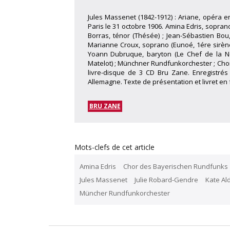
Jules Massenet (1842-1912) : Ariane, opéra en
Paris le 31 octobre 1906. Amina Edris, sopran
Borras, ténor (Thésée) ; Jean-Sébastien Bou,
Marianne Croux, soprano (Eunoé, 1ére sirène)
Yoann Dubruque, baryton (Le Chef de la Nef
Matelot) ; Münchner Rundfunkorchester ; Chor
livre-disque de 3 CD Bru Zane. Enregistrés
Allemagne. Texte de présentation et livret en f
BRU ZANE
Mots-clefs de cet article
Amina Edris
Chor des Bayerischen Rundfunks
Jules Massenet
Julie Robard-Gendre
Kate Ald
Müncher Rundfunkorchester