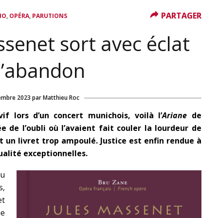
PARTAGER
PARTAGER
,
,
IO
OPÉRA
PARUTIONS
senet sort avec éclat
l’abandon
embre 2023
par
Matthieu Roc
if lors d’un concert munichois, voilà l’
Ariane
de
 de l’oubli où l’avaient fait couler la lourdeur de
t un livret trop ampoulé. Justice est enfin rendue à
ualité exceptionnelles.
du
s,
et
ne