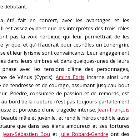
le débutant.
a été fait en concert, avec les avantages et les
l est assez évident que les interprètes des trois rôles
ont pas la voix héroïque qui leur permettrait de les
 lyrique, et qu’il faudrait pour ces rôles un Lohengrin,
sse et leur lyrisme sont convaincants. Leur engagement
les dans leurs timbres et dans quelques-unes de leurs
 phase avec les tensions d’âme des personnages,
nce de Vénus (Cypris).
Amina Edris
incarne ainsi une
e de tendresse et de courage, assumant jusqu’au bout
ur. Phèdre, consumée de passion et de remords, est
e au bord de la rupture n’est pas toujours parfaitement
 juste et porteuse d’une tragédie intense.
Jean-François
eauté mâle et juvénile, et rend le héros crédible aussi
otaure que dans ses élans amoureux et ses tortures
e.
Jean-Sébastien Bou
et
Julie Robard-Gendre
ont des