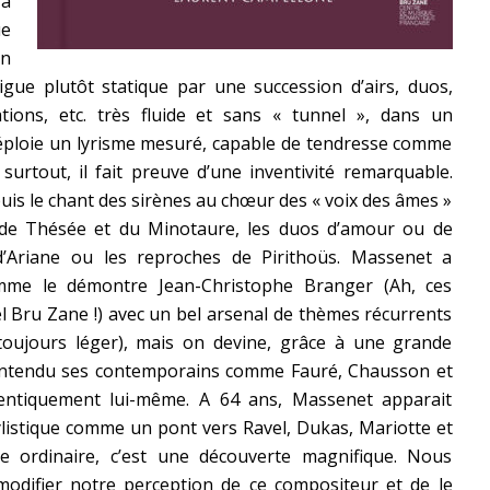
 à
e
en
trigue plutôt statique par une succession d’airs, duos,
ions, etc. très fluide et sans « tunnel », dans un
déploie un lyrisme mesuré, capable de tendresse comme
 surtout, il fait preuve d’une inventivité remarquable.
uis le chant des sirènes au chœur des « voix des âmes »
 de Thésée et du Minotaure, les duos d’amour ou de
d’Ariane ou les reproches de Pirithoüs. Massenet a
mme le démontre Jean-Christophe Branger (Ah, ces
el Bru Zane !) avec un bel arsenal de thèmes récurrents
toujours léger), mais on devine, grâce à une grande
si entendu ses contemporains comme Fauré, Chausson et
ntiquement lui-même. A 64 ans, Massenet apparait
listique comme un pont vers Ravel, Dukas, Mariotte et
ne ordinaire, c’est une découverte magnifique. Nous
odifier notre perception de ce compositeur et de le