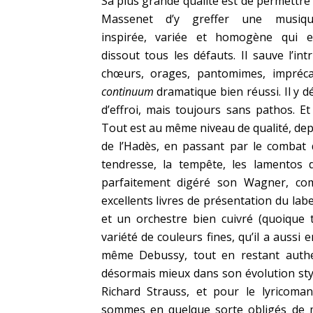
Sa plus grande qualité est de permettre
Massenet d’y greffer une musiqu
inspirée, variée et homogène qui 
dissout tous les défauts. Il sauve l’in
chœurs, orages, pantomimes, imprécat
continuum
dramatique bien réussi. Il y 
d’effroi, mais toujours sans pathos. Et
Tout est au même niveau de qualité, dep
de l’Hadès, en passant par le combat
tendresse, la tempête, les lamentos 
parfaitement digéré son Wagner, co
excellents livres de présentation du lab
et un orchestre bien cuivré (quoique 
variété de couleurs fines, qu’il a aus
même Debussy, tout en restant authe
désormais mieux dans son évolution sty
Richard Strauss, et pour le lyricoma
sommes en quelque sorte obligés de m