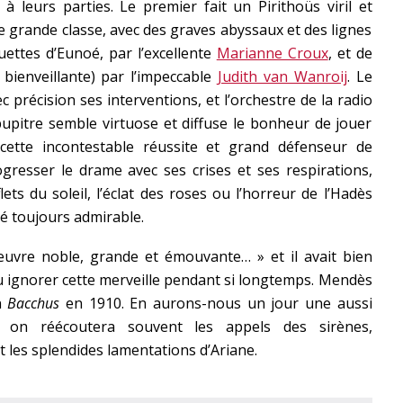
 leurs parties. Le premier fait un Pirithoüs viril et
 grande classe, avec des graves abyssaux et des lignes
uettes d’Eunoé, par l’excellente
Marianne Croux
, et de
bienveillante) par l’impeccable
Judith van Wanroij
. Le
précision ses interventions, et l’orchestre de la radio
pupitre semble virtuose et diffuse le bonheur de jouer
 cette incontestable réussite et grand défenseur de
gresser le drame avec ses crises et ses respirations,
lets du soleil, l’éclat des roses ou l’horreur de l’Hadès
té toujours admirable.
vre noble, grande et émouvante… » et il avait bien
ignorer cette merveille pendant si longtemps. Mendès
n
Bacchus
en 1910. En aurons-nous un jour une aussi
t, on réécoutera souvent les appels des sirènes,
 les splendides lamentations d’Ariane.