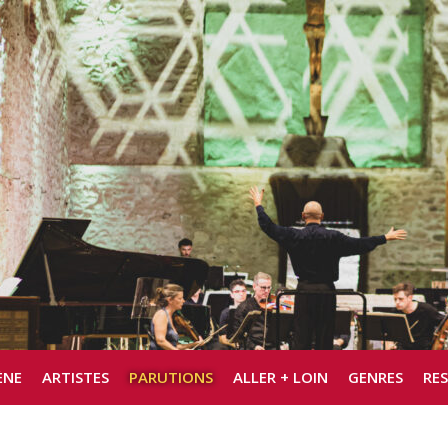
ÈNE
ARTISTES
PARUTIONS
ALLER + LOIN
GENRES
RE