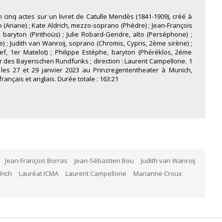
 cinq actes sur un livret de Catulle Mendès (1841-1909), créé à
o (Ariane) ; Kate Aldrich, mezzo-soprano (Phèdre) ; Jean-François
 baryton (Pirithoüs) ; Julie Robard-Gendre, alto (Perséphone) ;
 ; Judith van Wanroij, soprano (Chromis, Cypris, 2ème sirène) ;
, 1er Matelot) ; Philippe Estèphe, baryton (Phéréklos, 2éme
 des Bayerischen Rundfunks ; direction : Laurent Campellone. 1
 les 27 et 29 janvier 2023 au Prinzregententheater à Munich,
rançais et anglais. Durée totale : 163:21
Jean-François Borras
Jean-Sébastien Bou
Judith van Wanroij
rich
Lauréat ICMA
Laurent Campellone
Marianne Croux