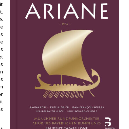
it
t,
e.
de
es
de
s
et
es
in
es
m
er
it
as