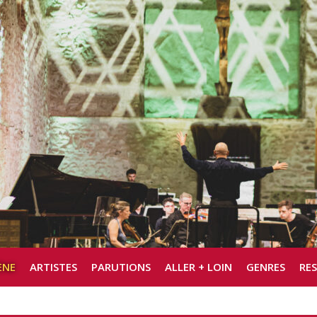
ÈNE
ARTISTES
PARUTIONS
ALLER + LOIN
GENRES
RE