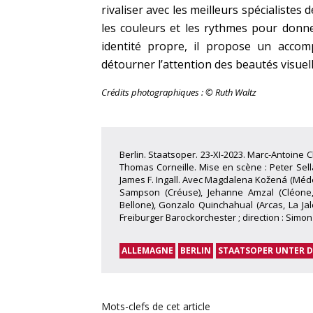
rivaliser avec les meilleurs spécialistes 
les couleurs et les rythmes pour donn
identité propre, il propose un accom
détourner l’attention des beautés visuell
Crédits photographiques : © Ruth Waltz
Berlin. Staatsoper. 23-XI-2023. Marc-Antoine C
Thomas Corneille. Mise en scène : Peter Sella
James F. Ingall. Avec Magdalena Kožená (Médée
Sampson (Créuse), Jehanne Amzal (Cléone,
Bellone), Gonzalo Quinchahual (Arcas, La Ja
Freiburger Barockorchester ; direction : Simon 
ALLEMAGNE
BERLIN
STAATSOPER UNTER D
Mots-clefs de cet article