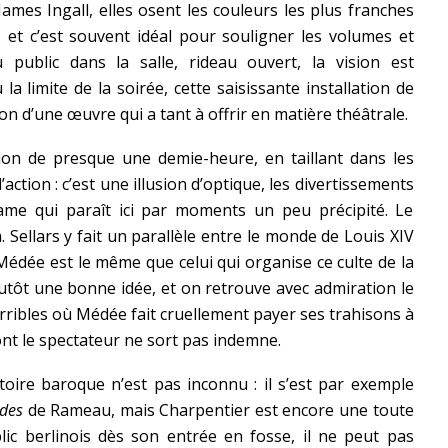
mes Ingall, elles osent les couleurs les plus franches
 et c’est souvent idéal pour souligner les volumes et
 public dans la salle, rideau ouvert, la vision est
 la limite de la soirée, cette saisissante installation de
ion d’une œuvre qui a tant à offrir en matière théâtrale.
ition de presque une demie-heure, en taillant dans les
action : c’est une illusion d’optique, les divertissements
ame qui paraît ici par moments un peu précipité. Le
à. Sellars y fait un parallèle entre le monde de Louis XIV
 Médée est le même que celui qui organise ce culte de la
lutôt une bonne idée, et on retrouve avec admiration le
erribles où Médée fait cruellement payer ses trahisons à
nt le spectateur ne sort pas indemne.
oire baroque n’est pas inconnu : il s’est par exemple
des
de Rameau, mais Charpentier est encore une toute
blic berlinois dès son entrée en fosse, il ne peut pas