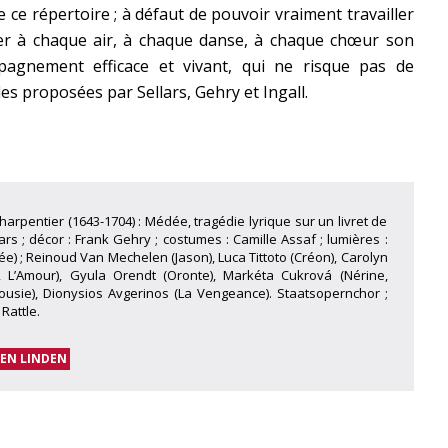
de ce répertoire ; à défaut de pouvoir vraiment travailler
er à chaque air, à chaque danse, à chaque chœur son
pagnement efficace et vivant, qui ne risque pas de
es proposées par Sellars, Gehry et Ingall.
harpentier (1643-1704) : Médée, tragédie lyrique sur un livret de
rs ; décor : Frank Gehry ; costumes : Camille Assaf ; lumières :
) ; Reinoud Van Mechelen (Jason), Luca Tittoto (Créon), Carolyn
 L’Amour), Gyula Orendt (Oronte), Markéta Cukrová (Nérine,
lousie), Dionysios Avgerinos (La Vengeance). Staatsopernchor ;
Rattle.
EN LINDEN