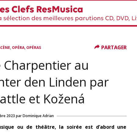
PARTAGER
PARTAGER
,
,
SCÈNE
OPÉRA
OPÉRAS
 Charpentier au
nter den Linden par
Rattle et Kožená
bre 2023
par
Dominique Adrian
ique ou de théâtre, la soirée est d’abord une