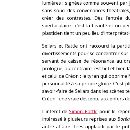
lumières : signées comme souvent par Ja
sans souci des convenances théâtrales,
créer des contrastes. Dès l’entrée du
spectaculaire : c’est la beauté et un peu
plasticien tient un peu lieu d’interprétat
Sellars et Rattle ont raccourci la part
divertissements pour se concentrer sur l’
servant de caisse de résonance au dr
prologue, au contraire, est bel et bien l
et celui de Créon : le tyran qui opprime
personnalité à sa propre gloire. C’est p
savoir-faire de Sellars dans les scènes t
Créon : une vraie descente aux enfers do
L’intérêt de
Simon Rattle
pour le répert
intéressé à plusieurs reprises aux
Boréa
autre affaire. Très applaudi par le pu