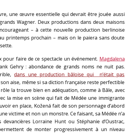
e, une œuvre essentielle qui devrait être jouée aussi
 grands Wagner. Deux productions dans deux maisons
ncourageant – à cette nouvelle production berlinoise
au printemps prochain – mais on le paiera sans doute
sette.
ux pour faire de ce spectacle un événement.
Magdalena
rank Gehry : abondance de grands noms ne nuit pas.
rible,
dans une production bâloise qui n’était pas
 à son aise, même si sa diction française reste perfectible
 du rôle la trouve bien en adéquation, comme à Bâle, avec
avec la mise en scène qui fait de Médée une immigrante
uvoir en place, Kožená fait de son personnage d’abord
ne victime et non un monstre. Ce faisant, sa Médée n’a
s devancières Lorraine Hunt ou Stéphanie d’Oustrac,
 permettent de monter progressivement à un niveau