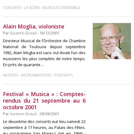
-
-
CONCERTS
LA SCÈNE
MUSIQUE D'ENSEMBLE
Alain Moglia, violoniste
Par
Suzanne Giraud
- 16/12/2001
Directeur Musical de l’Orchestre de Chambre
National de Toulouse depuis septembre
1992, Alain Moglia est sans nul doute l’un des
musiciens les plus complets de notre temps.
En près de quarante ...
-
-
ARTISTES
INSTRUMENTISTES
PORTRAITS
Festival « Musica » : Comptes-
rendus du 21 septembre au 6
octobre 2001
Par
Suzanne Giraud
- 28/09/2001
Le deuxième des concerts eut lieu samedi 22
septembre à 17 heures, au Palais des Fêtes.
Au programme Yan Maresz (né en 1966) :