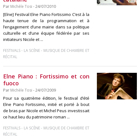
Par
Michèle Tosi
- 24/07/2010
[Elne] Festival Elne Piano Fortissimo C’est à la
haute tenue de la programmation et à
l’engagement d’une mairie dans sa politique
culturelle et d’une équipe fédérée par ses
initiateurs Nicole et ...
-
-
FESTIVALS
LA SCÈNE
MUSIQUE DE CHAMBRE ET
RÉCITAL
Elne Piano : Fortissimo et con
fuoco
Par
Michèle Tosi
- 24/07/2009
Pour sa quatrième édition, le festival d’été
Elne Piano Fortissimo, initié et porté à bout
de bras par Nicole et Michel Peus investissait
ce haut lieu du patrimoine roman ...
-
-
FESTIVALS
LA SCÈNE
MUSIQUE DE CHAMBRE ET
RÉCITAL