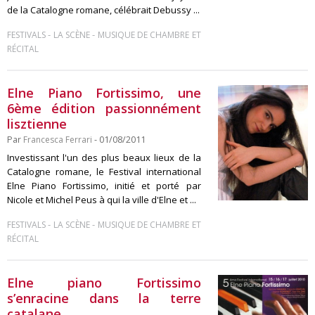
de la Catalogne romane, célébrait Debussy ...
-
-
FESTIVALS
LA SCÈNE
MUSIQUE DE CHAMBRE ET
RÉCITAL
Elne Piano Fortissimo, une
6ème édition passionnément
lisztienne
Par
Francesca Ferrari
- 01/08/2011
Investissant l'un des plus beaux lieux de la
Catalogne romane, le Festival international
Elne Piano Fortissimo, initié et porté par
Nicole et Michel Peus à qui la ville d'Elne et ...
-
-
FESTIVALS
LA SCÈNE
MUSIQUE DE CHAMBRE ET
RÉCITAL
Elne piano Fortissimo
s’enracine dans la terre
catalane