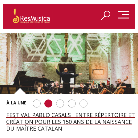
SAINT FRANÇOIS D’ASSISE À SALZBOURG, UNE
FESTIVAL PABLO CASALS : ENTRE RÉPERTOIRE ET
A BAYREUTH, LE 150E ANNIVERSAIRE DU RING
BETSY JOLAS FÊTE SON CENTIÈME
GEORGE BENJAMIN : « MES PARENTS AVAIENT
SOIRÉE IMMENSE PORTÉE PAR ROMEO
CRÉATION POUR LES 150 ANS DE LA NAISSANCE
WAGNÉRIEN GÉNÉRÉ PAR L’IA
ANNIVERSAIRE
CETTE EXIGENCE DE L’OBJET CISELÉ »
CASTELLUCCI ET MAXIME PASCAL
DU MAÎTRE CATALAN