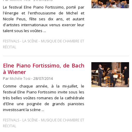
Le festival Elne Piano Fortissimo, porté par
l'énergie et l'enthousiasme de Michel et
Nicole Peus, fête ses dix ans, et autant
d'artistes internationaux venus exercer leur
talent sous les voûtes ...
-
-
FESTIVALS
LA SCÈNE
MUSIQUE DE CHAMBRE ET
RÉCITAL
Elne Piano Fortissimo, de Bach
à Wiener
Par
Michèle Tosi
- 28/07/2014
Comme chaque année, à la mi-juillet, le
festival Elne Piano Fortissimo invite sous les
très belles voûtes romanes de la cathédrale
d'Elne une poignée de grands pianistes
investissant la scène ...
-
-
FESTIVALS
LA SCÈNE
MUSIQUE DE CHAMBRE ET
RÉCITAL