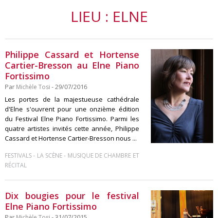
LIEU : ELNE
Philippe Cassard et Hortense
Cartier-Bresson au Elne Piano
Fortissimo
Par
Michèle Tosi
- 29/07/2016
Les portes de la majestueuse cathédrale
d'Elne s'ouvrent pour une onzième édition
du Festival Elne Piano Fortissimo. Parmi les
quatre artistes invités cette année, Philippe
Cassard et Hortense Cartier-Bresson nous ...
-
-
FESTIVALS
LA SCÈNE
MUSIQUE DE CHAMBRE ET
RÉCITAL
Dix bougies pour le festival
Elne Piano Fortissimo
Par
Michèle Tosi
- 31/07/2015