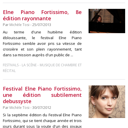
Elne Piano Fortissimo, 8e
édition rayonnante
Par
Michèle Tosi
- 25/07/2013
Au terme d'une huitième édition
éblouissante, le festival Elne Piano
Fortissimo semble avoir pris sa vitesse de
croisière et son plein rayonnement, tant
dans sa mission auprès d'un public de ...
-
-
FESTIVALS
LA SCÈNE
MUSIQUE DE CHAMBRE ET
RÉCITAL
Festival Elne Piano Fortissimo,
une édition subtilement
debussyste
Par
Michèle Tosi
- 30/07/2012
Si la septième édition du Festival Elne Piano
Fortissimo, qui se tient chaque année et trois
jours durant sous la voute d'un des joyaux