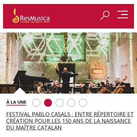
SAINT FRANÇOIS D’ASSISE À SALZBOURG, UNE
FESTIVAL PABLO CASALS : ENTRE RÉPERTOIRE ET
A BAYREUTH, LE 150E ANNIVERSAIRE DU RING
BETSY JOLAS FÊTE SON CENTIÈME
GEORGE BENJAMIN : « MES PARENTS AVAIENT
SOIRÉE IMMENSE PORTÉE PAR ROMEO
CRÉATION POUR LES 150 ANS DE LA NAISSANCE
WAGNÉRIEN GÉNÉRÉ PAR L’IA
ANNIVERSAIRE
CETTE EXIGENCE DE L’OBJET CISELÉ »
CASTELLUCCI ET MAXIME PASCAL
DU MAÎTRE CATALAN