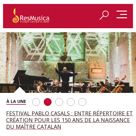
SAINT FRANÇOIS D’ASSISE À SALZBOURG, UNE
FESTIVAL PABLO CASALS : ENTRE RÉPERTOIRE ET
A BAYREUTH, LE 150E ANNIVERSAIRE DU RING
BETSY JOLAS FÊTE SON CENTIÈME
GEORGE BENJAMIN : « MES PARENTS AVAIENT
SOIRÉE IMMENSE PORTÉE PAR ROMEO
CRÉATION POUR LES 150 ANS DE LA NAISSANCE
WAGNÉRIEN GÉNÉRÉ PAR L’IA
ANNIVERSAIRE
CETTE EXIGENCE DE L’OBJET CISELÉ »
CASTELLUCCI ET MAXIME PASCAL
DU MAÎTRE CATALAN