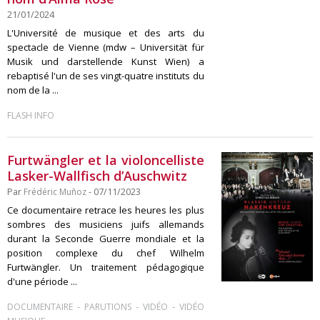
21/01/2024
L'Université de musique et des arts du
spectacle de Vienne (mdw – Universität für
Musik und darstellende Kunst Wien) a
rebaptisé l'un de ses vingt-quatre instituts du
nom de la ...
FLASH INFO
Furtwängler et la violoncelliste
Lasker-Wallfisch d’Auschwitz
Par
Frédéric Muñoz
- 07/11/2023
Ce documentaire retrace les heures les plus
sombres des musiciens juifs allemands
durant la Seconde Guerre mondiale et la
position complexe du chef Wilhelm
Furtwängler. Un traitement pédagogique
d'une période ...
-
-
-
DOCUMENTAIRE
PARUTIONS
VIDÉO
VIDÉO