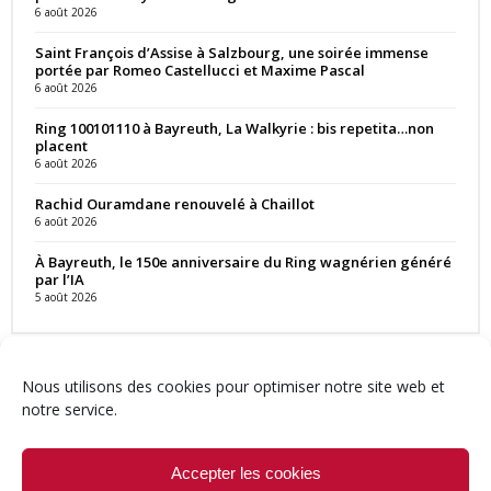
6 août 2026
Saint François d’Assise à Salzbourg, une soirée immense
portée par Romeo Castellucci et Maxime Pascal
6 août 2026
Ring 100101110 à Bayreuth, La Walkyrie : bis repetita…non
placent
6 août 2026
Rachid Ouramdane renouvelé à Chaillot
6 août 2026
À Bayreuth, le 150e anniversaire du Ring wagnérien généré
par l’IA
5 août 2026
Nous utilisons des cookies pour optimiser notre site web et
notre service.
Contact
Qui sommes-nous ?
Équipe
Newsletter
Annonces
Crédits & Mentions
Politique de cookies (UE)
Accepter les cookies