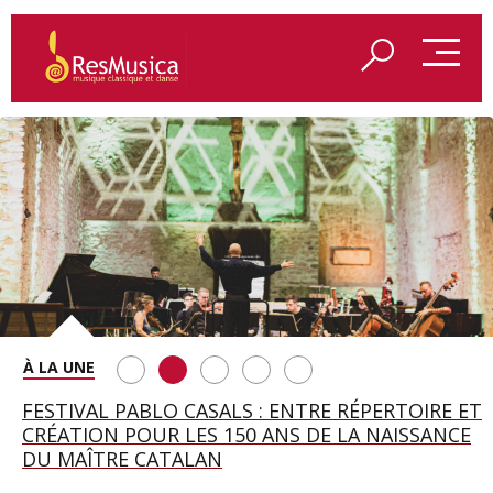
SAINT FRANÇOIS D’ASSISE À SALZBOURG, UNE
FESTIVAL PABLO CASALS : ENTRE RÉPERTOIRE ET
A BAYREUTH, LE 150E ANNIVERSAIRE DU RING
BETSY JOLAS FÊTE SON CENTIÈME
GEORGE BENJAMIN : « MES PARENTS AVAIENT
SOIRÉE IMMENSE PORTÉE PAR ROMEO
CRÉATION POUR LES 150 ANS DE LA NAISSANCE
WAGNÉRIEN GÉNÉRÉ PAR L’IA
ANNIVERSAIRE
CETTE EXIGENCE DE L’OBJET CISELÉ »
CASTELLUCCI ET MAXIME PASCAL
DU MAÎTRE CATALAN