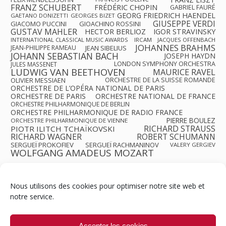
FRANZ SCHUBERT
FRÉDÉRIC CHOPIN
GABRIEL FAURÉ
GEORG FRIEDRICH HAENDEL
GAETANO DONIZETTI
GEORGES BIZET
GIUSEPPE VERDI
GIACOMO PUCCINI
GIOACHINO ROSSINI
GUSTAV MAHLER
HECTOR BERLIOZ
IGOR STRAVINSKY
INTERNATIONAL CLASSICAL MUSIC AWARDS
IRCAM
JACQUES OFFENBACH
JOHANNES BRAHMS
JEAN-PHILIPPE RAMEAU
JEAN SIBELIUS
JOHANN SEBASTIAN BACH
JOSEPH HAYDN
LONDON SYMPHONY ORCHESTRA
JULES MASSENET
LUDWIG VAN BEETHOVEN
MAURICE RAVEL
OLIVIER MESSIAEN
ORCHESTRE DE LA SUISSE ROMANDE
ORCHESTRE DE L’OPÉRA NATIONAL DE PARIS
ORCHESTRE DE PARIS
ORCHESTRE NATIONAL DE FRANCE
ORCHESTRE PHILHARMONIQUE DE BERLIN
ORCHESTRE PHILHARMONIQUE DE RADIO FRANCE
PIERRE BOULEZ
ORCHESTRE PHILHARMONIQUE DE VIENNE
RICHARD STRAUSS
PIOTR ILITCH TCHAÏKOVSKI
RICHARD WAGNER
ROBERT SCHUMANN
SERGUEÏ PROKOFIEV
SERGUEÏ RACHMANINOV
VALERY GERGIEV
WOLFGANG AMADEUS MOZART
Nous utilisons des cookies pour optimiser notre site web et
notre service.
Contact
Qui sommes-nous ?
Équipe
Newsletter
Annonces
Crédits & Mentions
Politique de cookies (UE)
Accepter les cookies