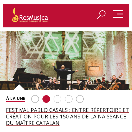
SAINT FRANÇOIS D’ASSISE À SALZBOURG, UNE
FESTIVAL PABLO CASALS : ENTRE RÉPERTOIRE ET
A BAYREUTH, LE 150E ANNIVERSAIRE DU RING
BETSY JOLAS FÊTE SON CENTIÈME
GEORGE BENJAMIN : « MES PARENTS AVAIENT
SOIRÉE IMMENSE PORTÉE PAR ROMEO
CRÉATION POUR LES 150 ANS DE LA NAISSANCE
WAGNÉRIEN GÉNÉRÉ PAR L’IA
ANNIVERSAIRE
CETTE EXIGENCE DE L’OBJET CISELÉ »
CASTELLUCCI ET MAXIME PASCAL
DU MAÎTRE CATALAN