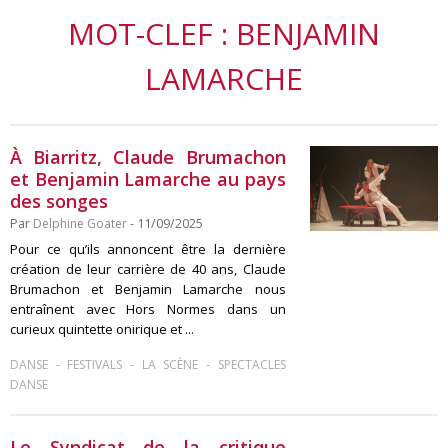
MOT-CLEF : BENJAMIN
LAMARCHE
À Biarritz, Claude Brumachon
et Benjamin Lamarche au pays
des songes
Par
Delphine Goater
- 11/09/2025
Pour ce qu’ils annoncent être la dernière
création de leur carrière de 40 ans, Claude
Brumachon et Benjamin Lamarche nous
entraînent avec Hors Normes dans un
curieux quintette onirique et ...
-
-
-
DANSE
FESTIVALS
LA SCÈNE
SPECTACLES
DANSE
Le Syndicat de la critique