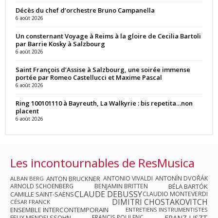
Décès du chef d’orchestre Bruno Campanella
6 août 2026
Un consternant Voyage à Reims à la gloire de Cecilia Bartoli
par Barrie Kosky à Salzbourg
6 août 2026
Saint François d’Assise à Salzbourg, une soirée immense
portée par Romeo Castellucci et Maxime Pascal
6 août 2026
Ring 100101110 à Bayreuth, La Walkyrie : bis repetita…non
placent
6 août 2026
Les incontournables de ResMusica
ANTON BRUCKNER
ANTONIO VIVALDI
ANTONÍN DVOŘÁK
ALBAN BERG
ARNOLD SCHOENBERG
BENJAMIN BRITTEN
BÉLA BARTÓK
CLAUDE DEBUSSY
CAMILLE SAINT-SAËNS
CLAUDIO MONTEVERDI
DIMITRI CHOSTAKOVITCH
CÉSAR FRANCK
ENSEMBLE INTERCONTEMPORAIN
ENTRETIENS INSTRUMENTISTES
FRANZ LISZT
FELIX MENDELSSOHN
FRANCIS POULENC