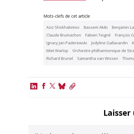
Mots-clefs de cet article
Aziz Shokhakimov
Bassem Akiki
Benjamin L
Claude Brumachon
Fabien Teigné
François 
Ignacy Jan Paderewski
Jodyline Gallavardin
K
Miet Warlop
Orchestre philharmonique de Str
Richard Brunel
Samantha van Wissen
Thoma
LinkedIn
Bluesky
Copy
Link
Facebook
Twitter
Laisser