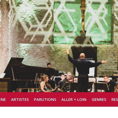
ÈNE
ARTISTES
PARUTIONS
ALLER + LOIN
GENRES
RE