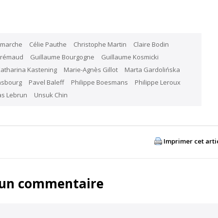
amarche
Célie Pauthe
Christophe Martin
Claire Bodin
Grémaud
Guillaume Bourgogne
Guillaume Kosmicki
atharina Kastening
Marie-Agnès Gillot
Marta Gardolińska
asbourg
Pavel Baleff
Philippe Boesmans
Philippe Leroux
s Lebrun
Unsuk Chin
Imprimer cet arti
 un commentaire