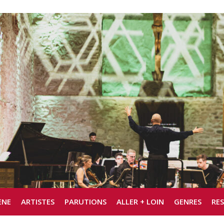
ÈNE
ARTISTES
PARUTIONS
ALLER + LOIN
GENRES
RE