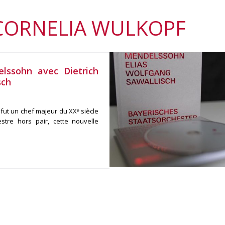
 CORNELIA WULKOPF
elssohn avec Dietrich
sch
fut un chef majeur du XXᵉ siècle
stre hors pair, cette nouvelle