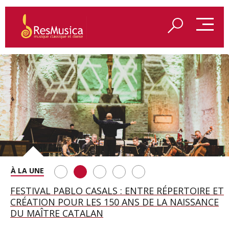
SAINT FRANÇOIS D’ASSISE À SALZBOURG, UNE
FESTIVAL PABLO CASALS : ENTRE RÉPERTOIRE ET
A BAYREUTH, LE 150E ANNIVERSAIRE DU RING
BETSY JOLAS FÊTE SON CENTIÈME
GEORGE BENJAMIN : « MES PARENTS AVAIENT
SOIRÉE IMMENSE PORTÉE PAR ROMEO
CRÉATION POUR LES 150 ANS DE LA NAISSANCE
WAGNÉRIEN GÉNÉRÉ PAR L’IA
ANNIVERSAIRE
CETTE EXIGENCE DE L’OBJET CISELÉ »
CASTELLUCCI ET MAXIME PASCAL
DU MAÎTRE CATALAN