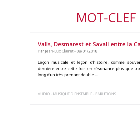
MOT-CLEF 
Valls, Desmarest et Savall entre la C
Par
Jean-Luc Clairet
- 08/01/2018
Leçon musicale et leçon d’histoire, comme souven
dernière entre cette fois en résonance plus que trou
long d’un très prenant double ...
-
-
AUDIO
MUSIQUE D'ENSEMBLE
PARUTIONS