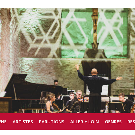
ÈNE
ARTISTES
PARUTIONS
ALLER + LOIN
GENRES
RE