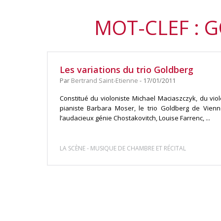
MOT-CLEF : 
Les variations du trio Goldberg
Par
Bertrand Saint-Etienne
- 17/01/2011
Constitué du violoniste Michael Maciaszczyk, du violo
pianiste Barbara Moser, le trio Goldberg de Vienne
l’audacieux génie Chostakovitch, Louise Farrenc, ...
-
LA SCÈNE
MUSIQUE DE CHAMBRE ET RÉCITAL