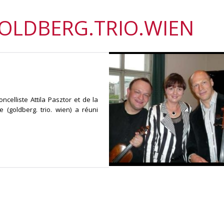
GOLDBERG.TRIO.WIEN
ncelliste Attila Pasztor et de la
 (goldberg. trio. wien) a réuni