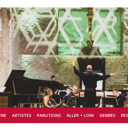
ÈNE
ARTISTES
PARUTIONS
ALLER + LOIN
GENRES
RE