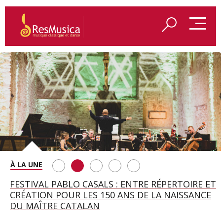
SAINT FRANÇOIS D’ASSISE À SALZBOURG, UNE
FESTIVAL PABLO CASALS : ENTRE RÉPERTOIRE ET
A BAYREUTH, LE 150E ANNIVERSAIRE DU RING
BETSY JOLAS FÊTE SON CENTIÈME
GEORGE BENJAMIN : « MES PARENTS AVAIENT
SOIRÉE IMMENSE PORTÉE PAR ROMEO
CRÉATION POUR LES 150 ANS DE LA NAISSANCE
WAGNÉRIEN GÉNÉRÉ PAR L’IA
ANNIVERSAIRE
CETTE EXIGENCE DE L’OBJET CISELÉ »
CASTELLUCCI ET MAXIME PASCAL
DU MAÎTRE CATALAN