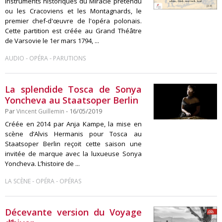
instruments historiques du Miracle prétendu
ou les Cracoviens et les Montagnards, le
premier chef-d'œuvre de l'opéra polonais.
Cette partition est créée au Grand Théâtre
de Varsovie le 1er mars 1794, ...
-
-
AUDIO
OPÉRA
PARUTIONS
La splendide Tosca de Sonya
Yoncheva au Staatsoper Berlin
Par
Vincent Guillemin
- 16/05/2019
Créée en 2014 par Anja Kampe, la mise en
scène d’Alvis Hermanis pour Tosca au
Staatsoper Berlin reçoit cette saison une
invitée de marque avec la luxueuse Sonya
Yoncheva. L’histoire de ...
-
-
LA SCÈNE
OPÉRA
OPÉRAS
Décevante version du Voyage