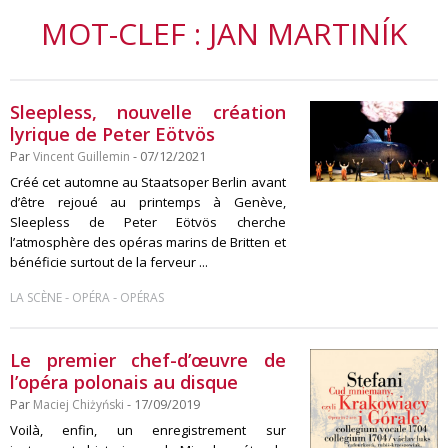
MOT-CLEF : JAN MARTINÍK
Sleepless, nouvelle création
lyrique de Peter Eötvös
Par
Vincent Guillemin
- 07/12/2021
Créé cet automne au Staatsoper Berlin avant
d’être rejoué au printemps à Genève,
Sleepless de Peter Eötvös cherche
l’atmosphère des opéras marins de Britten et
bénéficie surtout de la ferveur ...
-
-
LA SCÈNE
OPÉRA
OPÉRAS
Le premier chef-d’œuvre de
l’opéra polonais au disque
Par
Maciej Chiżyński
- 17/09/2019
Voilà, enfin, un enregistrement sur