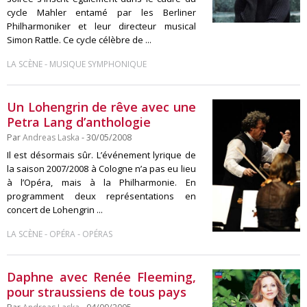
cycle Mahler entamé par les Berliner
Philharmoniker et leur directeur musical
Simon Rattle. Ce cycle célèbre de ...
-
LA SCÈNE
MUSIQUE SYMPHONIQUE
Un Lohengrin de rêve avec une
Petra Lang d’anthologie
Par
Andreas Laska
- 30/05/2008
Il est désormais sûr. L’événement lyrique de
la saison 2007/2008 à Cologne n’a pas eu lieu
à l’Opéra, mais à la Philharmonie. En
programment deux représentations en
concert de Lohengrin ...
-
-
LA SCÈNE
OPÉRA
OPÉRAS
Daphne avec Renée Fleeming,
pour straussiens de tous pays