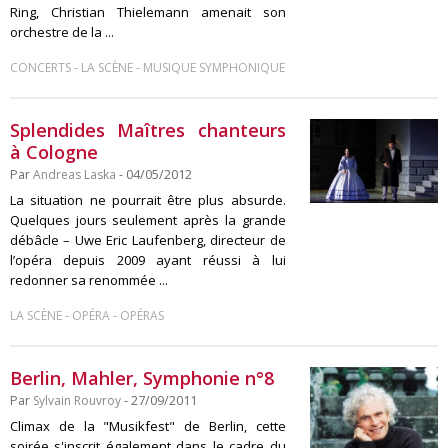
Ring, Christian Thielemann amenait son
orchestre de la ...
-
-
CONCERTS
LA SCÈNE
MUSIQUE SYMPHONIQUE
Splendides Maîtres chanteurs
à Cologne
Par
Andreas Laska
- 04/05/2012
La situation ne pourrait être plus absurde.
Quelques jours seulement après la grande
débâcle – Uwe Eric Laufenberg, directeur de
l’opéra depuis 2009 ayant réussi à lui
redonner sa renommée ...
-
-
LA SCÈNE
OPÉRA
OPÉRAS
Berlin, Mahler, Symphonie n°8
Par
Sylvain Rouvroy
- 27/09/2011
Climax de la "Musikfest" de Berlin, cette
soirée s'inscrit également dans le cadre du