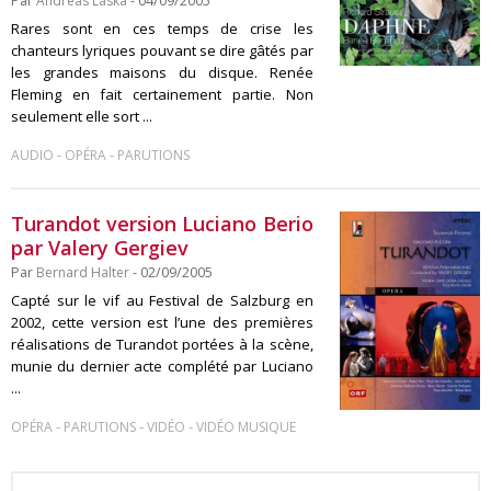
Par
Andreas Laska
- 04/09/2005
Rares sont en ces temps de crise les
chanteurs lyriques pouvant se dire gâtés par
les grandes maisons du disque. Renée
Fleming en fait certainement partie. Non
seulement elle sort ...
-
-
AUDIO
OPÉRA
PARUTIONS
Turandot version Luciano Berio
par Valery Gergiev
Par
Bernard Halter
- 02/09/2005
Capté sur le vif au Festival de Salzburg en
2002, cette version est l’une des premières
réalisations de Turandot portées à la scène,
munie du dernier acte complété par Luciano
...
-
-
-
OPÉRA
PARUTIONS
VIDÉO
VIDÉO MUSIQUE