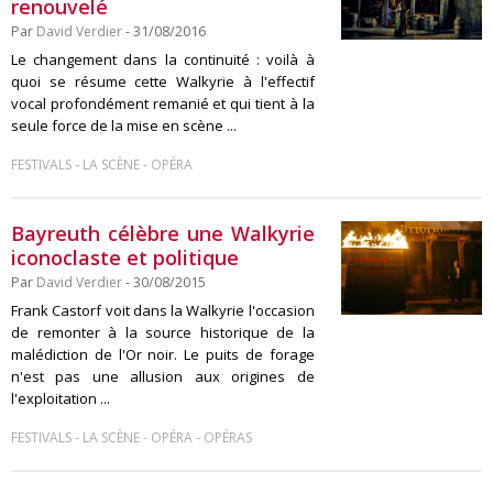
renouvelé
Par
David Verdier
- 31/08/2016
Le changement dans la continuité : voilà à
quoi se résume cette Walkyrie à l'effectif
vocal profondément remanié et qui tient à la
seule force de la mise en scène ...
-
-
FESTIVALS
LA SCÈNE
OPÉRA
Bayreuth célèbre une Walkyrie
iconoclaste et politique
Par
David Verdier
- 30/08/2015
Frank Castorf voit dans la Walkyrie l'occasion
de remonter à la source historique de la
malédiction de l'Or noir. Le puits de forage
n'est pas une allusion aux origines de
l'exploitation ...
-
-
-
FESTIVALS
LA SCÈNE
OPÉRA
OPÉRAS