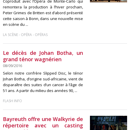
Coproduit avec l’Opéra de Monte-Carlo qui
remontera la production à l’hiver prochain,
Peter Grimes de Britten est d’abord présenté
cette saison à Bonn, dans une nouvelle mise
en scène du ...
-
-
LA SCÈNE
OPÉRA
OPÉRAS
Le décès de Johan Botha, un
grand ténor wagnérien
08/09/2016
Selon notre confrère Slipped Disc, le ténor
Johan Botha, d’origine sud-africaine, vient de
disparaître des suites d’un cancer à l’âge de
51 ans. A partir du milieu des années 90, ...
FLASH INFO
Bayreuth offre une Walkyrie de
répertoire avec un casting