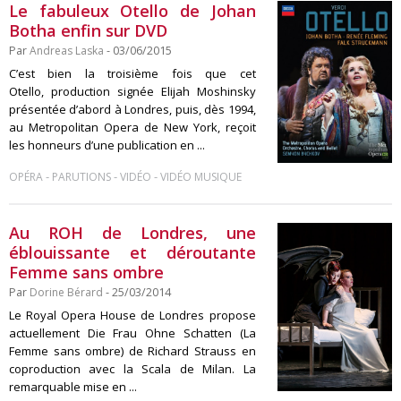
Le fabuleux Otello de Johan
Botha enfin sur DVD
Par
Andreas Laska
- 03/06/2015
C’est bien la troisième fois que cet
Otello, production signée Elijah Moshinsky
présentée d’abord à Londres, puis, dès 1994,
au Metropolitan Opera de New York, reçoit
les honneurs d’une publication en ...
-
-
-
OPÉRA
PARUTIONS
VIDÉO
VIDÉO MUSIQUE
Au ROH de Londres, une
éblouissante et déroutante
Femme sans ombre
Par
Dorine Bérard
- 25/03/2014
Le Royal Opera House de Londres propose
actuellement Die Frau Ohne Schatten (La
Femme sans ombre) de Richard Strauss en
coproduction avec la Scala de Milan. La
remarquable mise en ...