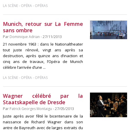
-
-
LA SCÈNE
OPÉRA
OPÉRAS
Munich, retour sur La Femme
sans ombre
Par
Dominique Adrian
- 27/11/2013
21 novembre 1963 : dans le Nationaltheater
tout juste rénové, vingt ans après sa
destruction, après quinze ans d’inaction et
cinq ans de travaux, l’Opéra de Munich
célèbre l’arrivée d’une ...
-
-
LA SCÈNE
OPÉRA
OPÉRAS
Wagner célébré par la
Staatskapelle de Dresde
Par
Patrick Georges Montaigu
- 27/05/2013
Juste après avoir fêté le bicentenaire de la
naissance de Richard Wagner dans son
antre de Bayreuth avec de larges extraits du