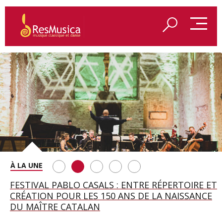
SAINT FRANÇOIS D’ASSISE À SALZBOURG, UNE
FESTIVAL PABLO CASALS : ENTRE RÉPERTOIRE ET
A BAYREUTH, LE 150E ANNIVERSAIRE DU RING
BETSY JOLAS FÊTE SON CENTIÈME
GEORGE BENJAMIN : « MES PARENTS AVAIENT
SOIRÉE IMMENSE PORTÉE PAR ROMEO
CRÉATION POUR LES 150 ANS DE LA NAISSANCE
WAGNÉRIEN GÉNÉRÉ PAR L’IA
ANNIVERSAIRE
CETTE EXIGENCE DE L’OBJET CISELÉ »
CASTELLUCCI ET MAXIME PASCAL
DU MAÎTRE CATALAN