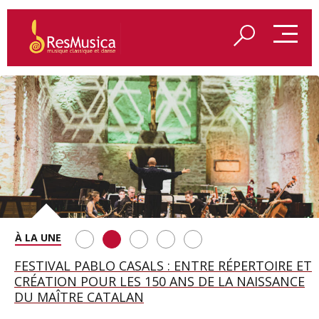
SAINT FRANÇOIS D’ASSISE À SALZBOURG, UNE
FESTIVAL PABLO CASALS : ENTRE RÉPERTOIRE ET
A BAYREUTH, LE 150E ANNIVERSAIRE DU RING
BETSY JOLAS FÊTE SON CENTIÈME
GEORGE BENJAMIN : « MES PARENTS AVAIENT
SOIRÉE IMMENSE PORTÉE PAR ROMEO
CRÉATION POUR LES 150 ANS DE LA NAISSANCE
WAGNÉRIEN GÉNÉRÉ PAR L’IA
ANNIVERSAIRE
CETTE EXIGENCE DE L’OBJET CISELÉ »
CASTELLUCCI ET MAXIME PASCAL
DU MAÎTRE CATALAN