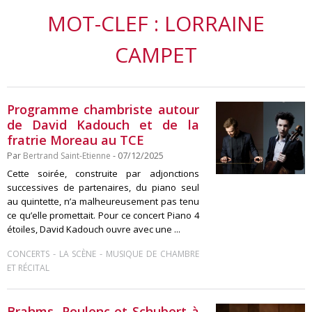
MOT-CLEF : LORRAINE
CAMPET
Programme chambriste autour
de David Kadouch et de la
fratrie Moreau au TCE
Par
Bertrand Saint-Etienne
- 07/12/2025
Cette soirée, construite par adjonctions
successives de partenaires, du piano seul
au quintette, n’a malheureusement pas tenu
ce qu’elle promettait. Pour ce concert Piano 4
étoiles, David Kadouch ouvre avec une ...
-
-
CONCERTS
LA SCÈNE
MUSIQUE DE CHAMBRE
ET RÉCITAL
Brahms, Poulenc et Schubert à