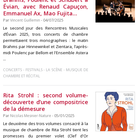
Évian, avec Renaud Capuçon,
Emmanuel Ax, Mao Fujita…
Par
Vincent Guillemin
- 04/07/2025
Le second jour des Rencontres Musicales
d’Évian 2025, trois concerts de chambre
permettaient trois monographies : le matin
Brahms par Hinnewinkel et Zientara, l’après-
midi Poulenc par Bellom et l'Ensemble Astera
...
-
-
-
CONCERTS
FESTIVALS
LA SCÈNE
MUSIQUE DE
CHAMBRE ET RÉCITAL
Rita Strohl : second volume-
découverte d’une compositrice
de la démesure
Par
Nicolas Mesnier-Nature
- 05/01/2025
Le deuxième des trois volumes consacré à la
musique de chambre de Rita Strohl tient les
promesses du premier volet (Clef d'Or