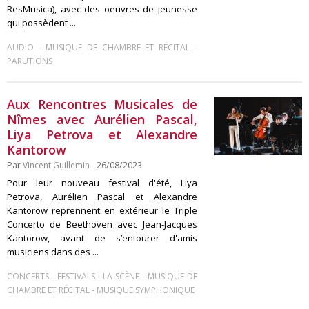
ResMusica), avec des oeuvres de jeunesse
qui possèdent ...
-
-
AUDIO
MUSIQUE DE CHAMBRE ET RÉCITAL
PARUTIONS
Aux Rencontres Musicales de
Nîmes avec Aurélien Pascal,
Liya Petrova et Alexandre
Kantorow
Par
Vincent Guillemin
- 26/08/2023
Pour leur nouveau festival d'été, Liya
Petrova, Aurélien Pascal et Alexandre
Kantorow reprennent en extérieur le Triple
Concerto de Beethoven avec Jean-Jacques
Kantorow, avant de s’entourer d'amis
musiciens dans des ...
-
-
-
CONCERTS
FESTIVALS
LA SCÈNE
MUSIQUE DE
-
CHAMBRE ET RÉCITAL
MUSIQUE SYMPHONIQUE