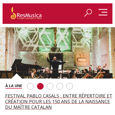
SAINT FRANÇOIS D’ASSISE À SALZBOURG, UNE
FESTIVAL PABLO CASALS : ENTRE RÉPERTOIRE ET
A BAYREUTH, LE 150E ANNIVERSAIRE DU RING
BETSY JOLAS FÊTE SON CENTIÈME
GEORGE BENJAMIN : « MES PARENTS AVAIENT
SOIRÉE IMMENSE PORTÉE PAR ROMEO
CRÉATION POUR LES 150 ANS DE LA NAISSANCE
WAGNÉRIEN GÉNÉRÉ PAR L’IA
ANNIVERSAIRE
CETTE EXIGENCE DE L’OBJET CISELÉ »
CASTELLUCCI ET MAXIME PASCAL
DU MAÎTRE CATALAN