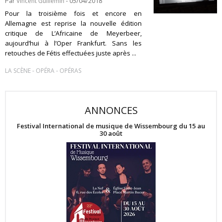
Par
Vincent Guillemin
- 05/04/2018
Pour la troisième fois et encore en
Allemagne est reprise la nouvelle édition
critique de L’Africaine de Meyerbeer,
aujourd’hui à l’Oper Frankfurt. Sans les
retouches de Fétis effectuées juste après ...
-
-
LA SCÈNE
OPÉRA
OPÉRAS
ANNONCES
Festival International de musique de Wissembourg du 15 au
30 août