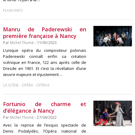
FLASH INFO
Manru de Paderewski en
première française à Nancy
Par
Michel Thomé
- 11/05/2023
L’unique opéra du compositeur polonais
Paderewski connaît enfin sa création
scénique en France, 122 ans après celle de
Dresde en 1901. Et c’est la révélation d’une
œuvre majeure et injustement ...
-
-
LA SCÈNE
OPÉRA
OPÉRAS
Fortunio de charme et
d’élégance à Nancy
Par
Michel Thomé
- 27/04/2022
Avec la reprise de l’exquis spectacle de
Denis Podalydès, l’Opéra national de