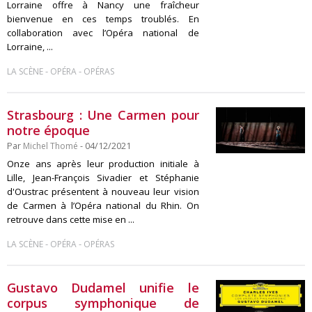
Lorraine offre à Nancy une fraîcheur
bienvenue en ces temps troublés. En
collaboration avec l’Opéra national de
Lorraine, ...
-
-
LA SCÈNE
OPÉRA
OPÉRAS
Strasbourg : Une Carmen pour
notre époque
Par
Michel Thomé
- 04/12/2021
Onze ans après leur production initiale à
Lille, Jean-François Sivadier et Stéphanie
d'Oustrac présentent à nouveau leur vision
de Carmen à l’Opéra national du Rhin. On
retrouve dans cette mise en ...
-
-
LA SCÈNE
OPÉRA
OPÉRAS
Gustavo Dudamel unifie le
corpus symphonique de