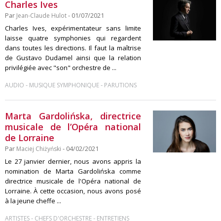
Charles Ives
Par
Jean-Claude Hulot
- 01/07/2021
Charles Ives, expérimentateur sans limite
laisse quatre symphonies qui regardent
dans toutes les directions. Il faut la maîtrise
de Gustavo Dudamel ainsi que la relation
privilégiée avec "son" orchestre de ...
-
-
AUDIO
MUSIQUE SYMPHONIQUE
PARUTIONS
Marta Gardolińska, directrice
musicale de l’Opéra national
de Lorraine
Par
Maciej Chiżyński
- 04/02/2021
Le 27 janvier dernier, nous avons appris la
nomination de Marta Gardolińska comme
directrice musicale de l'Opéra national de
Lorraine. À cette occasion, nous avons posé
à la jeune cheffe ...
-
-
ARTISTES
CHEFS D'ORCHESTRE
ENTRETIENS