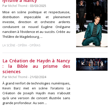
lyrisme à Nancy
Par
Michel Thomé
- 03/03/2025
Mise en scène poétique et respectueuse,
distribution impeccable et pleinement
investie, direction et orchestre ardents
conduisent ce nouvel Eugène Onéguine
nancéien à l’évidence et au succès. Créée au
Théâtre de Magdebourg, ...
-
-
LA SCÈNE
OPÉRA
OPÉRAS
La Création de Haydn à Nancy
: la Bible au prisme des
sciences
Par
Michel Thomé
- 21/02/2024
À grand renfort de technologies numériques,
Kevin Barz met en scène l’oratorio La
Création de Joseph Haydn mais n’aboutit
qu’à une version de concert illustrée sans
grande profondeur. Au sein ...