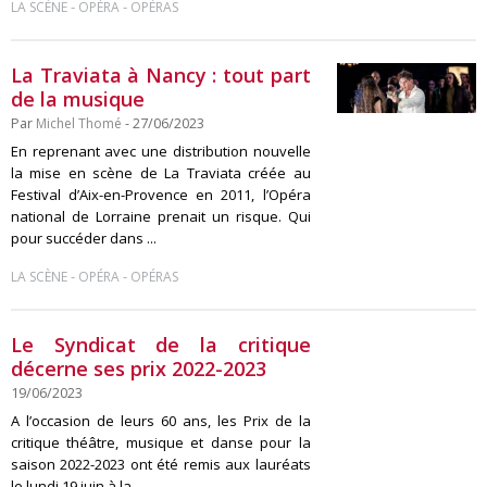
-
-
LA SCÈNE
OPÉRA
OPÉRAS
La Traviata à Nancy : tout part
de la musique
Par
Michel Thomé
- 27/06/2023
En reprenant avec une distribution nouvelle
la mise en scène de La Traviata créée au
Festival d’Aix-en-Provence en 2011, l’Opéra
national de Lorraine prenait un risque. Qui
pour succéder dans ...
-
-
LA SCÈNE
OPÉRA
OPÉRAS
Le Syndicat de la critique
décerne ses prix 2022-2023
19/06/2023
A l’occasion de leurs 60 ans, les Prix de la
critique théâtre, musique et danse pour la
saison 2022-2023 ont été remis aux lauréats
le lundi 19 juin à la ...