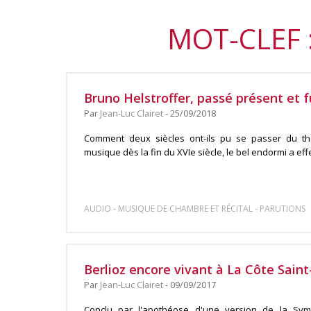
MOT-CLEF 
Bruno Helstroffer, passé présent et 
Par
Jean-Luc Clairet
- 25/09/2018
Comment deux siècles ont-ils pu se passer du thé
musique dès la fin du XVIe siècle, le bel endormi a eff
-
-
AUDIO
MUSIQUE DE CHAMBRE ET RÉCITAL
PARUTIONS
Berlioz encore vivant à La Côte Sain
Par
Jean-Luc Clairet
- 09/09/2017
Conclu par l'apothéose d'une version de la Sym