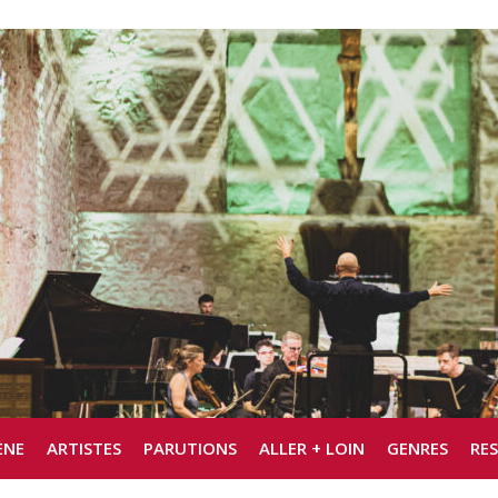
ÈNE
ARTISTES
PARUTIONS
ALLER + LOIN
GENRES
RE