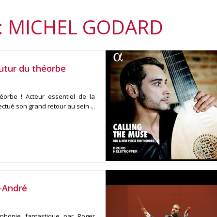
: MICHEL GODARD
futur du théorbe
orbe ! Acteur essentiel de la
ectué son grand retour au sein ...
t-André
phonie fantastique par Roger