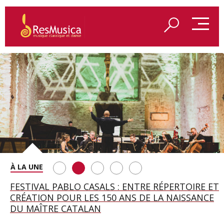
SAINT FRANÇOIS D’ASSISE À SALZBOURG, UNE
FESTIVAL PABLO CASALS : ENTRE RÉPERTOIRE ET
A BAYREUTH, LE 150E ANNIVERSAIRE DU RING
BETSY JOLAS FÊTE SON CENTIÈME
GEORGE BENJAMIN : « MES PARENTS AVAIENT
SOIRÉE IMMENSE PORTÉE PAR ROMEO
CRÉATION POUR LES 150 ANS DE LA NAISSANCE
WAGNÉRIEN GÉNÉRÉ PAR L’IA
ANNIVERSAIRE
CETTE EXIGENCE DE L’OBJET CISELÉ »
CASTELLUCCI ET MAXIME PASCAL
DU MAÎTRE CATALAN