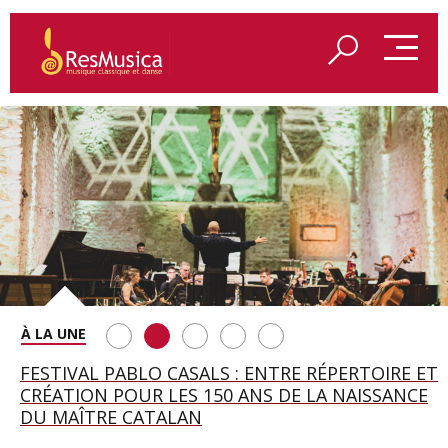
SAINT FRANÇOIS D’ASSISE À SALZBOURG, UNE
FESTIVAL PABLO CASALS : ENTRE RÉPERTOIRE ET
A BAYREUTH, LE 150E ANNIVERSAIRE DU RING
BETSY JOLAS FÊTE SON CENTIÈME
GEORGE BENJAMIN : « MES PARENTS AVAIENT
SOIRÉE IMMENSE PORTÉE PAR ROMEO
CRÉATION POUR LES 150 ANS DE LA NAISSANCE
WAGNÉRIEN GÉNÉRÉ PAR L’IA
ANNIVERSAIRE
CETTE EXIGENCE DE L’OBJET CISELÉ »
CASTELLUCCI ET MAXIME PASCAL
DU MAÎTRE CATALAN