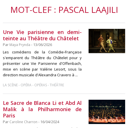
MOT-CLEF : PASCAL LAAJILI
Une Vie parisienne en demi-
teinte au Théâtre du Châtelet
Par
Maya Prynda
- 13/06/2026
Les comédiens de la Comédie-Française
s'emparent du Théâtre du Châtelet pour y
présenter une Vie Parisienne d'Offenbach,
mise en scène par Valérie Lesort, sous la
direction musicale d'Alexandra Cravero à ...
-
-
-
LA SCÈNE
OPÉRA
OPÉRAS
THÉÂTRE
Le Sacre de Blanca Li et Abd Al
Malik à la Philharmonie de
Paris
Par
Caroline Charron
- 16/04/2024