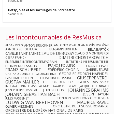
5 août 2026
Betsy Jolas et les sortilèges de l’orchestre
5 août 2026
Les incontournables de ResMusica
ANTON BRUCKNER
ANTONIO VIVALDI
ANTONÍN DVOŘÁK
ALBAN BERG
ARNOLD SCHOENBERG
BENJAMIN BRITTEN
BÉLA BARTÓK
CLAUDE DEBUSSY
CAMILLE SAINT-SAËNS
CLAUDIO MONTEVERDI
DIMITRI CHOSTAKOVITCH
CÉSAR FRANCK
ENSEMBLE INTERCONTEMPORAIN
ENTRETIENS INSTRUMENTISTES
FRANZ LISZT
FELIX MENDELSSOHN
FRANCIS POULENC
FRANZ SCHUBERT
FRÉDÉRIC CHOPIN
GABRIEL FAURÉ
GEORG FRIEDRICH HAENDEL
GAETANO DONIZETTI
GEORGES BIZET
GIUSEPPE VERDI
GIACOMO PUCCINI
GIOACHINO ROSSINI
GUSTAV MAHLER
HECTOR BERLIOZ
IGOR STRAVINSKY
INTERNATIONAL CLASSICAL MUSIC AWARDS
IRCAM
JACQUES OFFENBACH
JOHANNES BRAHMS
JEAN-PHILIPPE RAMEAU
JEAN SIBELIUS
JOHANN SEBASTIAN BACH
JOSEPH HAYDN
LONDON SYMPHONY ORCHESTRA
JULES MASSENET
LUDWIG VAN BEETHOVEN
MAURICE RAVEL
OLIVIER MESSIAEN
ORCHESTRE DE LA SUISSE ROMANDE
ORCHESTRE DE L’OPÉRA NATIONAL DE PARIS