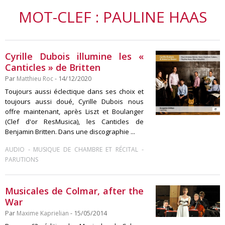
MOT-CLEF : PAULINE HAAS
Cyrille Dubois illumine les «
Canticles » de Britten
Par
Matthieu Roc
- 14/12/2020
Toujours aussi éclectique dans ses choix et
toujours aussi doué, Cyrille Dubois nous
offre maintenant, après Liszt et Boulanger
(Clef d'or ResMusica), les Canticles de
Benjamin Britten. Dans une discographie ...
-
-
AUDIO
MUSIQUE DE CHAMBRE ET RÉCITAL
PARUTIONS
Musicales de Colmar, after the
War
Par
Maxime Kaprielian
- 15/05/2014