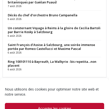
britanniques par Gaëtan Puaud
7 août 2026
Décès du chef d’orchestre Bruno Campanella
6 août 2026
Un consternant Voyage à Reims à la gloire de Cecilia Bartoli
par Barrie Kosky à Salzbourg
6 août 2026
Saint François d’Assise à Salzbourg, une soirée immense
portée par Romeo Castellucci et Maxime Pascal
6 août 2026
Ring 100101110 à Bayreuth, La Walkyrie : bis repetita…non
placent
6 août 2026
Nous utilisons des cookies pour optimiser notre site web et
notre service.
Contact
Qui sommes-nous ?
Équipe
Newsletter
Annonces
Crédits & Mentions
Politique de cookies (UE)
Accepter les cookies