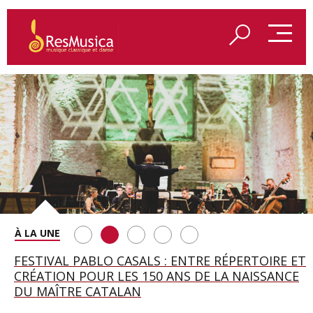
SAINT FRANÇOIS D’ASSISE À SALZBOURG, UNE
FESTIVAL PABLO CASALS : ENTRE RÉPERTOIRE ET
A BAYREUTH, LE 150E ANNIVERSAIRE DU RING
BETSY JOLAS FÊTE SON CENTIÈME
GEORGE BENJAMIN : « MES PARENTS AVAIENT
SOIRÉE IMMENSE PORTÉE PAR ROMEO
CRÉATION POUR LES 150 ANS DE LA NAISSANCE
WAGNÉRIEN GÉNÉRÉ PAR L’IA
ANNIVERSAIRE
CETTE EXIGENCE DE L’OBJET CISELÉ »
CASTELLUCCI ET MAXIME PASCAL
DU MAÎTRE CATALAN