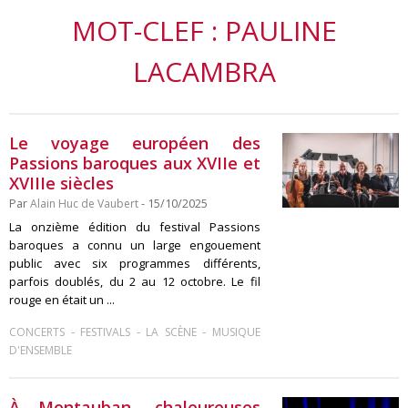
MOT-CLEF : PAULINE
LACAMBRA
Le voyage européen des
Passions baroques aux XVIIe et
XVIIIe siècles
Par
Alain Huc de Vaubert
- 15/10/2025
La onzième édition du festival Passions
baroques a connu un large engouement
public avec six programmes différents,
parfois doublés, du 2 au 12 octobre. Le fil
rouge en était un ...
-
-
-
CONCERTS
FESTIVALS
LA SCÈNE
MUSIQUE
D'ENSEMBLE
À Montauban, chaleureuses