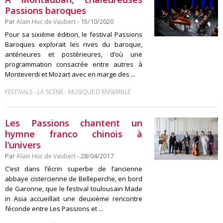
Passions baroques
Par
Alain Huc de Vaubert
- 15/10/2020
Pour sa sixième édition, le festival Passions
Baroques explorait les rives du baroque,
antérieures et postérieures, d’où une
programmation consacrée entre autres à
Monteverdi et Mozart avec en marge des ...
-
-
FESTIVALS
LA SCÈNE
MUSIQUE D'ENSEMBLE
Les Passions chantent un
hymne franco chinois à
l’univers
Par
Alain Huc de Vaubert
- 28/04/2017
C’est dans l’écrin superbe de l’ancienne
abbaye cistercienne de Belleperche, en bord
de Garonne, que le festival toulousain Made
in Asia accueillait une deuxième rencontre
féconde entre Les Passions et ...