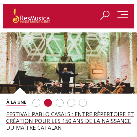
SAINT FRANÇOIS D’ASSISE À SALZBOURG, UNE
FESTIVAL PABLO CASALS : ENTRE RÉPERTOIRE ET
A BAYREUTH, LE 150E ANNIVERSAIRE DU RING
BETSY JOLAS FÊTE SON CENTIÈME
GEORGE BENJAMIN : « MES PARENTS AVAIENT
SOIRÉE IMMENSE PORTÉE PAR ROMEO
CRÉATION POUR LES 150 ANS DE LA NAISSANCE
WAGNÉRIEN GÉNÉRÉ PAR L’IA
ANNIVERSAIRE
CETTE EXIGENCE DE L’OBJET CISELÉ »
CASTELLUCCI ET MAXIME PASCAL
DU MAÎTRE CATALAN