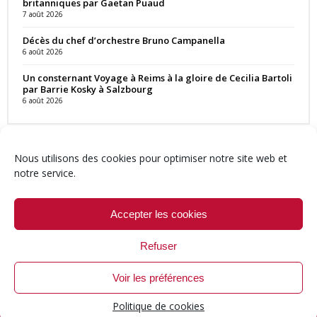
britanniques par Gaëtan Puaud
7 août 2026
Décès du chef d’orchestre Bruno Campanella
6 août 2026
Un consternant Voyage à Reims à la gloire de Cecilia Bartoli
par Barrie Kosky à Salzbourg
6 août 2026
Nous utilisons des cookies pour optimiser notre site web et
notre service.
Contact
Qui sommes-nous ?
Équipe
Newsletter
Annonces
Crédits & Mentions
Politique de cookies (UE)
Accepter les cookies
Refuser
Voir les préférences
© 1999-2026 ResMusica.net Tous droits réservés.
Politique de cookies