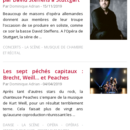
Par
Dominique Adrian
- 15/11/2019
Beaucoup de maisons d'opéra allemandes
donnent aux membres de leur troupe
l'occasion de se produire en soliste, comme
ce soir la basse David Steffens. A l'Opéra de
Stuttgart, la série de ...
-
-
CONCERTS
LA SCÈNE
MUSIQUE DE CHAMBRE
ET RÉCITAL
Les sept péchés capitaux :
Brecht, Weill… et Peaches
Par
Dominique Adrian
- 04/04/2019
Après tant d'autres stars du rock, la
chanteuse Peaches s'empare de la musique
de Kurt Weill, pour un résultat terriblement
terne. Cela faisait plus de vingt ans
qu’aucune coproduction réunissant les ...
-
-
-
-
DANSE
LA SCÈNE
OPÉRA
OPÉRAS