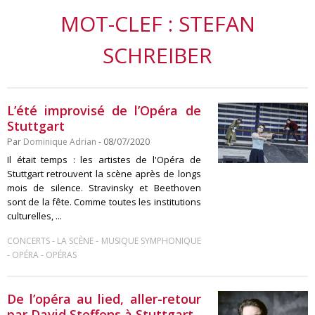
MOT-CLEF : STEFAN
SCHREIBER
L’été improvisé de l’Opéra de
Stuttgart
Par
Dominique Adrian
- 08/07/2020
Il était temps : les artistes de l'Opéra de
Stuttgart retrouvent la scène après de longs
mois de silence. Stravinsky et Beethoven
sont de la fête. Comme toutes les institutions
culturelles, ...
-
-
CONCERTS
LA SCÈNE
MUSIQUE SYMPHONIQUE
-
-
OPÉRA
OPÉRAS
De l’opéra au lied, aller-retour
par David Steffens à Stuttgart