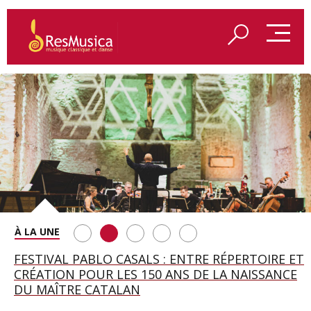
SAINT FRANÇOIS D’ASSISE À SALZBOURG, UNE
FESTIVAL PABLO CASALS : ENTRE RÉPERTOIRE ET
A BAYREUTH, LE 150E ANNIVERSAIRE DU RING
BETSY JOLAS FÊTE SON CENTIÈME
GEORGE BENJAMIN : « MES PARENTS AVAIENT
SOIRÉE IMMENSE PORTÉE PAR ROMEO
CRÉATION POUR LES 150 ANS DE LA NAISSANCE
WAGNÉRIEN GÉNÉRÉ PAR L’IA
ANNIVERSAIRE
CETTE EXIGENCE DE L’OBJET CISELÉ »
CASTELLUCCI ET MAXIME PASCAL
DU MAÎTRE CATALAN