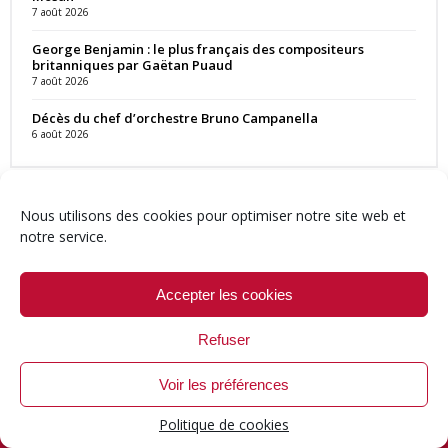
7 août 2026
George Benjamin : le plus français des compositeurs
britanniques par Gaëtan Puaud
7 août 2026
Décès du chef d’orchestre Bruno Campanella
6 août 2026
Nous utilisons des cookies pour optimiser notre site web et
notre service.
Contact
Qui sommes-nous ?
Équipe
Newsletter
Annonces
Crédits & Mentions
Politique de cookies (UE)
Accepter les cookies
Refuser
Voir les préférences
© 1999-2026 ResMusica.net Tous droits réservés.
Politique de cookies