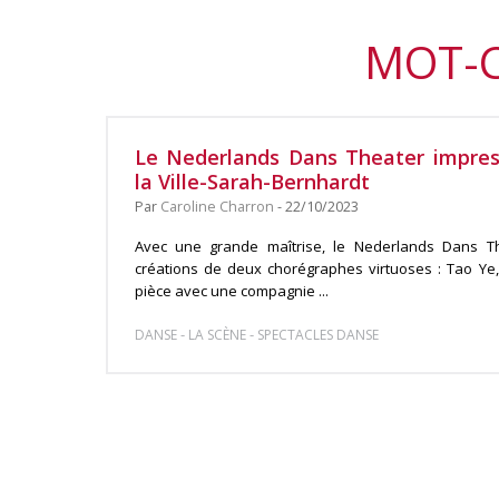
MOT-C
Le Nederlands Dans Theater impres
la Ville-Sarah-Bernhardt
Par
Caroline Charron
- 22/10/2023
Avec une grande maîtrise, le Nederlands Dans The
créations de deux chorégraphes virtuoses : Tao Ye,
pièce avec une compagnie ...
-
-
DANSE
LA SCÈNE
SPECTACLES DANSE