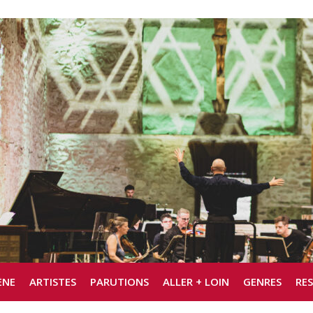
ÈNE
ARTISTES
PARUTIONS
ALLER + LOIN
GENRES
RE