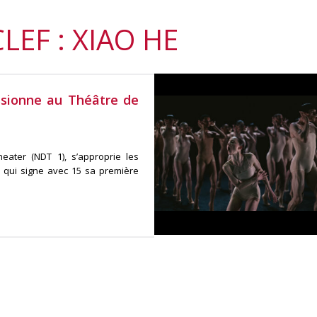
LEF : XIAO HE
sionne au Théâtre de
ater (NDT 1), s’approprie les
 qui signe avec 15 sa première