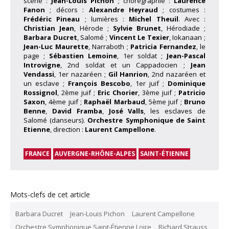
scène :
Jean-Louis Pichon
; chorégraphie :
Laurence
Fanon
; décors :
Alexandre Heyraud
; costumes :
Frédéric Pineau
; lumières :
Michel Theuil
. Avec :
Christian Jean
, Hérode ;
Sylvie Brunet
, Hérodiade ;
Barbara Ducret
, Salomé ;
Vincent Le Texier
, Iokanaan ;
Jean-Luc Maurette
, Narraboth ;
Patricia Fernandez
, le
page ;
Sébastien Lemoine
, 1er soldat ;
Jean-Pascal
Introvigne
, 2nd soldat et un Cappadocien ;
Jean
Vendassi
, 1er nazaréen ;
Gil Hanrion
, 2nd nazaréen et
un esclave ;
François Bescobo
, 1er juif ;
Dominique
Rossignol
, 2ème juif ;
Eric Chorier
, 3ème juif ;
Patricio
Saxon
, 4ème juif ;
Raphaël Marbaud
, 5ème juif ;
Bruno
Benne
,
David Framba
,
José Valls
, les esclaves de
Salomé (danseurs).
Orchestre Symphonique de Saint
Etienne
, direction :
Laurent Campellone
.
FRANCE
AUVERGNE-RHÔNE-ALPES
SAINT-ÉTIENNE
Mots-clefs de cet article
Barbara Ducret
Jean-Louis Pichon
Laurent Campellone
Orchestre Symphonique Saint-Étienne Loire
Richard Strauss