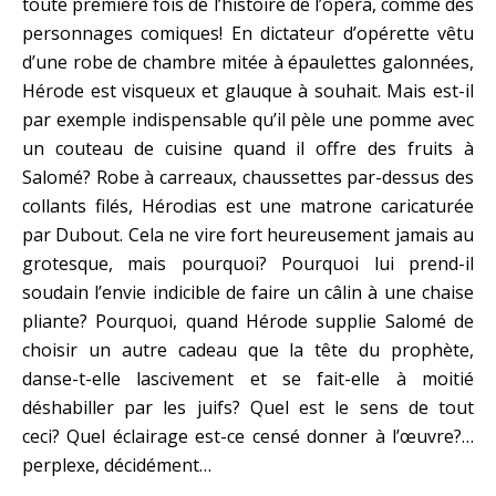
toute première fois de l’histoire de l’opéra, comme des
personnages comiques! En dictateur d’opérette vêtu
d’une robe de chambre mitée à épaulettes galonnées,
Hérode est visqueux et glauque à souhait. Mais est-il
par exemple indispensable qu’il pèle une pomme avec
un couteau de cuisine quand il offre des fruits à
Salomé? Robe à carreaux, chaussettes par-dessus des
collants filés, Hérodias est une matrone caricaturée
par Dubout. Cela ne vire fort heureusement jamais au
grotesque, mais pourquoi? Pourquoi lui prend-il
soudain l’envie indicible de faire un câlin à une chaise
pliante? Pourquoi, quand Hérode supplie Salomé de
choisir un autre cadeau que la tête du prophète,
danse-t-elle lascivement et se fait-elle à moitié
déshabiller par les juifs? Quel est le sens de tout
ceci? Quel éclairage est-ce censé donner à l’œuvre?…
perplexe, décidément…