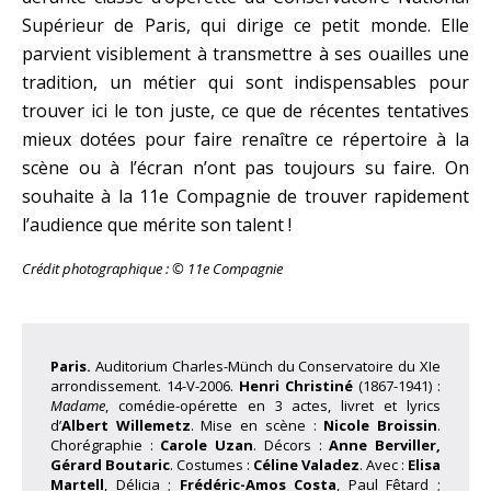
Supérieur de Paris, qui dirige ce petit monde. Elle
parvient visiblement à transmettre à ses ouailles une
tradition, un métier qui sont indispensables pour
trouver ici le ton juste, ce que de récentes tentatives
mieux dotées pour faire renaître ce répertoire à la
scène ou à l’écran n’ont pas toujours su faire. On
souhaite à la 11e Compagnie de trouver rapidement
l’audience que mérite son talent !
Crédit photographique : © 11e Compagnie
Paris.
Auditorium Charles-Münch du Conservatoire du XIe
arrondissement. 14-V-2006.
Henri Christiné
(1867-1941) :
Madame
, comédie-opérette en 3 actes, livret et lyrics
d’
Albert Willemetz
. Mise en scène :
Nicole Broissin
.
Chorégraphie :
Carole Uzan
.
Décors :
Anne Berviller,
Gérard Boutaric
. Costumes :
Céline Valadez
. Avec :
Elisa
Martell
, Délicia ;
Frédéric-Amos Costa
, Paul Fêtard ;