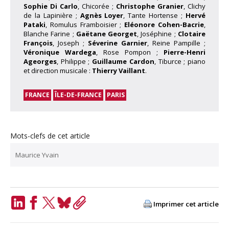
Sophie Di Carlo
, Chicorée ;
Christophe Granier
, Clichy
de la Lapinière ;
Agnès Loyer
, Tante Hortense ;
Hervé
Pataki
, Romulus Framboisier ;
Eléonore Cohen-Bacrie
,
Blanche Farine ;
Gaëtane Georget
, Joséphine ;
Clotaire
François
, Joseph ;
Séverine Garnier
, Reine Pampille ;
Véronique Wardega
, Rose Pompon ;
Pierre-Henri
Ageorges
, Philippe ;
Guillaume Cardon
, Tiburce ; piano
et direction musicale :
Thierry Vaillant
.
FRANCE
ÎLE-DE-FRANCE
PARIS
Mots-clefs de cet article
Maurice Yvain
Imprimer cet article
LinkedIn
Facebook
Twitter
Bluesky
Copy