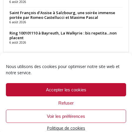
6 août 2026
Saint François d’Assise à Salzbourg, une soirée immense
portée par Romeo Castellucci et Maxime Pascal
6 août 2026
Ring 100101110 à Bayreuth, La Walkyrie : bis repetita…non
placent
6 août 2026
Nous utilisons des cookies pour optimiser notre site web et
notre service.
Contact
Qui sommes-nous ?
Équipe
Newsletter
Annonces
Crédits & Mentions
Politique de cookies (UE)
Accepter les cookies
Refuser
Voir les préférences
© 1999-2026 ResMusica.net Tous droits réservés.
Politique de cookies