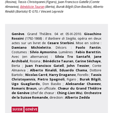
(Rosina), Tassis Christoyanni (Figaro), Juan Francisco Gatelle (Comte
Almaviva),
Bénédicte Tauran
(Berta), Burak Bilgili (Don Basilio), Alberto
Rinaldi (Bartolo) © GTG / Vincent Lepresle
Genève
. Grand Théâtre. 04 et 05-IX-2010.
Gioachino
Rossini
(1792-1868) :
Il Barbiere di Siviglia
, opéra en deux
actes sur un livret de
Cesare Sterbini
.
Mise en scène :
Damiano Michieletto
. Décors :
Paolo Fantin
.
Costumes :
Silvio Aymonino
. Lumières :
Fabio Barettin
.
Avec (en alternance) :
Silvia Tro Santafé
,
Jane
Archibald
, Rosina ;
Bénédicte Tauran
,
Carine Séchaye
,
Berta ;
Juan Francisco Gatell
,
John Tessier
, Conte
Almaviva ;
Alberto Rinaldi
,
Eduardo Chama
, Dottore
Bartolo ;
Nicolas Carré
,
Harry Draganov
, Fiorello ;
Tassis
Christoyannis
,
Pietro Spagnoli
, Figaro ;
Burak Bilgili
,
Ugo Guagliardo
, Don Basilio ;
Aleksandar Chaveev
,
Romaric Braun
, un ufficiale.
Chœur du Grand Théâtre
de Genève
(chef de chœur :
Ching-Lien Wu
).
Orchestre
de la Suisse Romande
, direction :
Alberto Zedda
SUISSE
GENÈVE