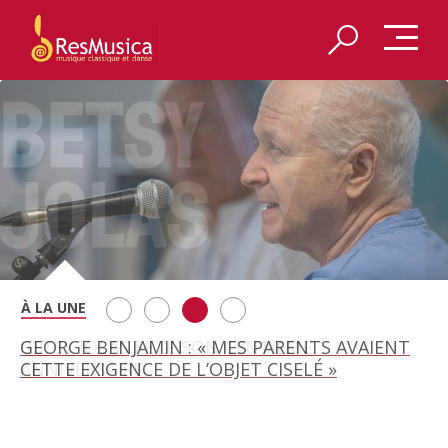
A BAYREUTH, LE 150E ANNIVERSAIRE DU RING
BETSY JOLAS FÊTE SON CENTIÈME
GEORGE BENJAMIN : « MES PARENTS AVAIENT
A SILVACANE : LE BAROQUE À LA ROQUE
WAGNÉRIEN GÉNÉRÉ PAR L’IA
ANNIVERSAIRE
CETTE EXIGENCE DE L’OBJET CISELÉ »