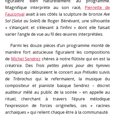
figuraient bien naturellement au programme.
Magnifique interprète au son racé,
Pierrette de
Fauconval
avait à ses côtés la sculpture de bronze
Ave
Sol
(
Salut au Soleil
) de Roger Bénévant, une silhouette
« s’élançant et s’élevant à l’infini » dont elle faisait
varier l’angle de vue au fil des œuvres interprétées.
Parmi les douze pièces d’un programme monté de
manière fort astucieuse figuraient les compositions
de
Michel Sendrez
chères à notre flûtiste qui en est la
créatrice. Des
Trois petites
pièces pour des hymnes
orphiques
qui débutaient le concert aux
Préludes
suivis
de
Tribrachus
qui le refermaient, la musique du
compositeur et pianiste basque Sendrez – discret
auditeur mêlé au public de la soirée – en appelle au
rituel, cherchant à travers l’épure mélodique
l’expression de forces originelles, ces « racines
archaïques » qui relient chaque être à la communauté.