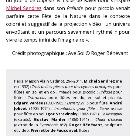
du jour » de
Daphnis et Chloé
de Ravel dont s’inspire
Michel Sendrez
dans son
Prélude
pour piccolo venait
parfaire cette Fête de la Nature dans le contexte
coloré et suggestif de la projection vidéo : un univers
envoûtant et un parcours savamment rythmé « pour
vivre le temps infini de l’imaginaire ».
Crédit photographique : Ave Sol © Roger Bénévant
Paris, Maison Alain Cadinot. 29-I-2011.
Michel Sendrez
(né
en 1932) :
Trois petites pièces pour des hymnes orphiques
pour
flûtes en sol et en do ;
Prélude
pour piccolo ;
Prélude
pour
flûte ;
Tribrachus
pour flûtes en do, en sol et piccolo.
Edgard Varèse
(1883-1965) :
Density 21, 5
pour flûte.
André
Jolivet
(1905-1974) :
Incantations pour flûte
;
5ème ascèse
pour flûte en sol.
Igor Stravinsky
(1882-1971) :
Le Rossignol
(extraits).
Gustav Mahler
(1860-1911) :
Chant d’oiseau
(extrait de la
Symphonie n°2
).
Roger Bénévant
, sculpture
et vidéo.
Pierrette de Fauconval
, flûtes