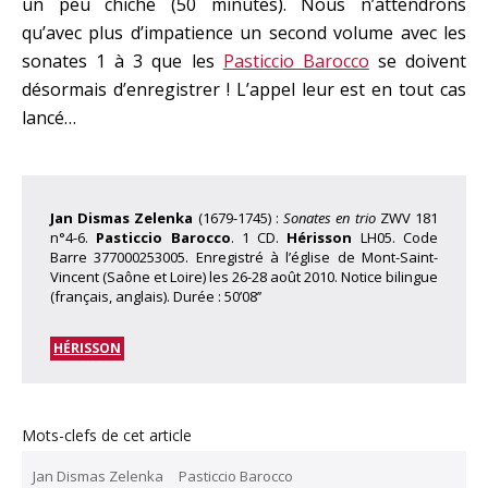
un peu chiche (50 minutes). Nous n’attendrons
qu’avec plus d’impatience un second volume avec les
sonates 1 à 3 que les
Pasticcio Barocco
se doivent
désormais d’enregistrer ! L’appel leur est en tout cas
lancé…
Jan Dismas Zelenka
(1679-1745) :
Sonates en trio
ZWV 181
n°4-6.
Pasticcio Barocco
. 1 CD.
Hérisson
LH05. Code
Barre 377000253005. Enregistré à l’église de Mont-Saint-
Vincent (Saône et Loire) les 26-28 août 2010. Notice bilingue
(français, anglais). Durée : 50’08’’
HÉRISSON
Mots-clefs de cet article
Jan Dismas Zelenka
Pasticcio Barocco