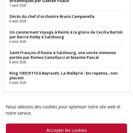
britanniques par Gaëtan Puaud
7 août 2026
Décès du chef d’orchestre Bruno Campanella
6 août 2026
Un consternant Voyage à Reims à la gloire de Cecilia Bartoli
par Barrie Kosky à Salzbourg
6 août 2026
Saint François d’Assise à Salzbourg, une soirée immense
portée par Romeo Castellucci et Maxime Pascal
6 août 2026
Ring 100101110 à Bayreuth, La Walkyrie : bis repetita…non
placent
6 août 2026
Nous utilisons des cookies pour optimiser notre site web et
notre service.
Contact
Qui sommes-nous ?
Équipe
Newsletter
Annonces
Crédits & Mentions
Politique de cookies (UE)
Accepter les cookies