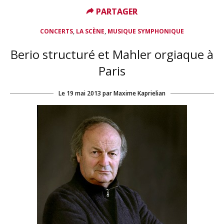
PARTAGER
PARTAGER
,
,
CONCERTS
LA SCÈNE
MUSIQUE SYMPHONIQUE
Berio structuré et Mahler orgiaque à
Paris
Le
19 mai 2013
par
Maxime Kaprielian