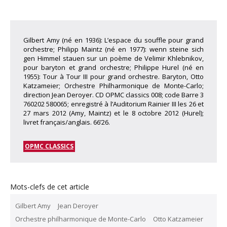
Gilbert Amy (né en 1936): L’espace du souffle pour grand
orchestre; Philipp Maintz (né en 1977): wenn steine sich
gen Himmel stauen sur un poème de Velimir Khlebnikov,
pour baryton et grand orchestre; Philippe Hurel (né en
1955): Tour à Tour III pour grand orchestre. Baryton, Otto
Katzameier; Orchestre Philharmonique de Monte-Carlo;
direction Jean Deroyer. CD OPMC classics 008; code Barre 3
760202 580065; enregistré à l’Auditorium Rainier III les 26 et
27 mars 2012 (Amy, Maintz) et le 8 octobre 2012 (Hurel);
livret français/anglais. 66’26.
OPMC CLASSICS
Mots-clefs de cet article
Gilbert Amy
Jean Deroyer
Orchestre philharmonique de Monte-Carlo
Otto Katzameier