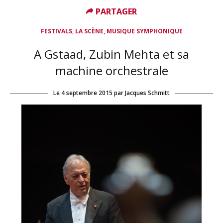
PARTAGER
PARTAGER
,
,
FESTIVALS
LA SCÈNE
MUSIQUE SYMPHONIQUE
A Gstaad, Zubin Mehta et sa
machine orchestrale
Le
4 septembre 2015
par
Jacques Schmitt