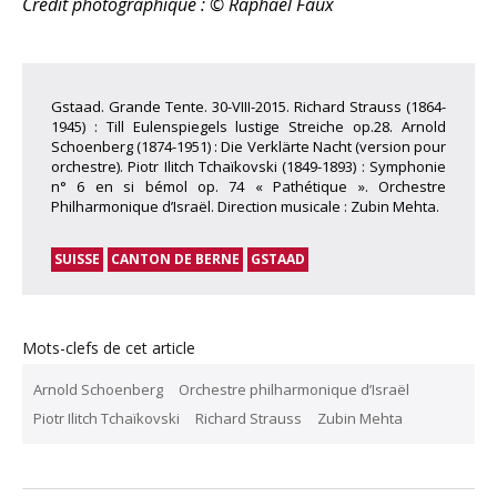
Crédit photographique : © Raphael Faux
Gstaad. Grande Tente. 30-VIII-2015. Richard Strauss (1864-
1945) : Till Eulenspiegels lustige Streiche op.28. Arnold
Schoenberg (1874-1951) : Die Verklärte Nacht (version pour
orchestre). Piotr Ilitch Tchaïkovski (1849-1893) : Symphonie
n° 6 en si bémol op. 74 « Pathétique ». Orchestre
Philharmonique d’Israël. Direction musicale : Zubin Mehta.
SUISSE
CANTON DE BERNE
GSTAAD
Mots-clefs de cet article
Arnold Schoenberg
Orchestre philharmonique d’Israël
Piotr Ilitch Tchaïkovski
Richard Strauss
Zubin Mehta