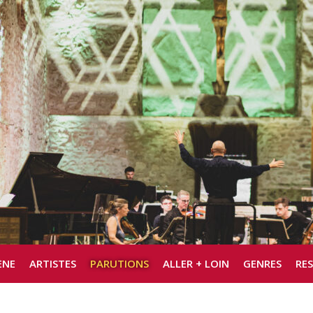
ÈNE
ARTISTES
PARUTIONS
ALLER + LOIN
GENRES
RE