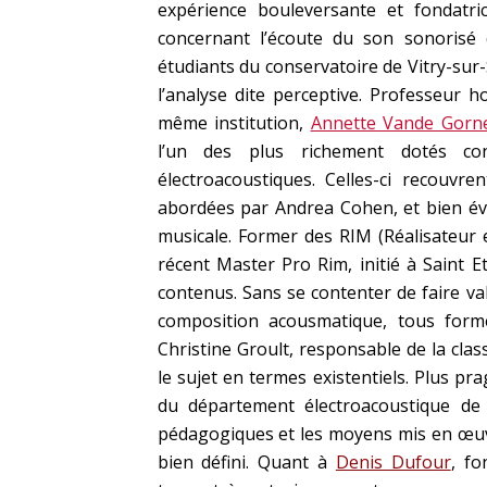
expérience bouleversante et fondatri
concernant l’écoute du son sonorisé 
étudiants du conservatoire de Vitry-sur-
l’analyse dite perceptive. Professeur 
même institution,
Annette Vande Gorn
l’un des plus richement dotés con
électroacoustiques. Celles-ci recouvre
abordées par Andrea Cohen, et bien évi
musicale. Former des RIM (Réalisateur e
récent Master Pro Rim, initié à Saint 
contenus. Sans se contenter de faire va
composition acousmatique, tous formés
Christine Groult, responsable de la cla
le sujet en termes existentiels. Plus 
du département électroacoustique de 
pédagogiques et les moyens mis en œuv
bien défini. Quant à
Denis Dufour
, fo