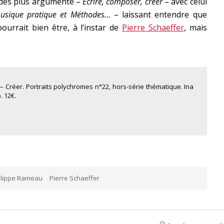
 des plus argumenté –
Écrire, composer, créer
– avec celui
usique pratique et Méthodes…
– laissant entendre que
ourrait bien être, à l’instar de
Pierre Schaeffer
, mais
 – Créer. Portraits polychromes n°22, hors-série thématique. Ina
. 12€.
ilippe Rameau
Pierre Schaeffer