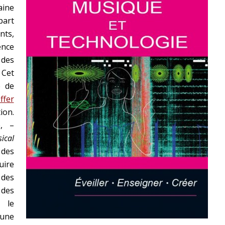
ine
art
nts,
nce
des
Cet
e de
ffer
ion.
, –
ical
 des
uire
 des
des
 le
’une