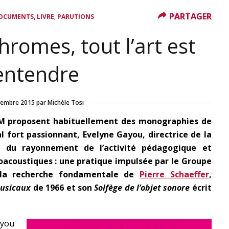
PARTAGER
PARTAGER
,
,
DOCUMENTS
LIVRE
PARUTIONS
hromes, tout l’art est
entendre
vembre 2015
par
Michèle Tosi
RM proposent habituellement des monographies de
 fort passionnant, Evelyne Gayou, directrice de la
e du rayonnement de l’activité pédagogique et
oacoustiques : une pratique impulsée par le Groupe
 la recherche fondamentale de
Pierre Schaeffer
,
musicaux
de 1966 et son
Solfège de l’objet sonore
écrit
ayou