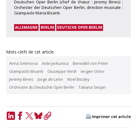
Deutschen Oper Berlin (chef de chœur : Jeremy Bines) ;
Orchester der Deutschen Oper Berlin, direction musicale :
Giampaolo Maria Bisanti.
ALLEMAGNE
BERLIN
DEUTSCHE OPER BERLIN
Mots-clefs de cet article
Anna Smirnova
Ante Jerkunica
Benedikt von Peter
Giampaolo Bisanti
Giuseppe Verdi
Ievgen Orlov
Jeremy Bines
Jorge de León
Noel Bouley
Orchestre du Deutsche Oper Berlin
Tatiana Serjan
Imprimer cet article
LinkedIn
Facebook
Twitter
Bluesky
Copy
Link