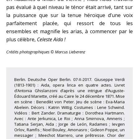
pas évalué à quel niveau le ténor était arrivé, tant sur
la puissance que sur la tenue héroïque d’une voix
parfaitement placée, qui ressort de tous les
ensembles et magnifie les arias, à commencer par le
plus célèbre,
Celeste Aida !
Crédits photographiques © Marcus Lieberenz
Berlin. Deutsche Oper Berlin. 07-X-2017. Giuseppe Verdi
(1813-1901) : Aida, opera lirica en quatre actes. Livret
d’Antonia Ghislanzoni d’après une intrigue d’Auguste-
Édouard Mariette, créé au Caire le 24 décembre 1871. Mise
en scène : Benedikt von Peter. Jeu de scène : Eva-Maria
Abelein. Décors : Katrin Wittig. Costumes : Lene Schwind.
Vidéos : Bert Zander. Dramaturgie : Dorothea Hartmann.
Avec : Ante Jerkunica, Le Roi ; Anna Smirnova, Amneris ;
Tatiana Serjan, Aida ; Jorge de León, Radames ; Ievgen
Orlov, Ramfis ; Noel Bouley, Amonasro ; Gideon Poppe, un
messager ; Meechot Marrero, une prêtresse. Chor der