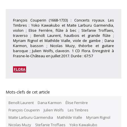
François Couperin (1668-1733) : Concerts royaux. Les
Timbres : Yoko Kawakubo et Maïte Larburu Garmendia,
violon ; Elise Ferrière, flûte à bec ; Stefanie Troffaes,
traverso ; Benoît Laurent, hautbois et grande flûte ;
Myriam Rignol et Mathilde Vialle, viole de gambe ; Dana
Karmon, basson ; Nicolas Muzy, théorbe et guitare
baroque ; Julien Wolfs, clavecin. 1 CD Flora. Enregistré à
Frasne-le-Château en juillet 2017. Durée : 67:57
FLORA
Mots-clefs de cet article
Benoît Laurent
Dana Karmon
Élise Ferrière
François Couperin
Julien Wolfs
Les Timbres
Maïte Larburu Garmendia
Mathilde Vialle
Myriam Rignol
Nicolas Muzy
Stefanie Troffaes
Yoko Kawakubo