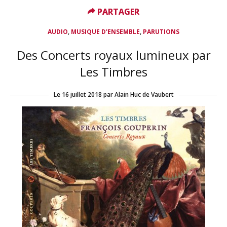
PARTAGER
PARTAGER
,
,
AUDIO
MUSIQUE D'ENSEMBLE
PARUTIONS
Des Concerts royaux lumineux par
Les Timbres
Le
16 juillet 2018
par
Alain Huc de Vaubert