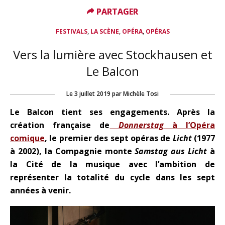
PARTAGER
PARTAGER
,
,
,
FESTIVALS
LA SCÈNE
OPÉRA
OPÉRAS
Vers la lumière avec Stockhausen et
Le Balcon
Le
3 juillet 2019
par
Michèle Tosi
Le Balcon tient ses engagements. Après la
création française de
Donnerstag
à l’Opéra
comique
, le premier des sept opéras de
Licht
(1977
à 2002), la Compagnie monte
Samstag aus Licht
à
la Cité de la musique avec l’ambition de
représenter la totalité du cycle dans les sept
années à venir.