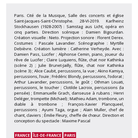
Paris. Cité de la Musique, Salle des concerts et église
Saint-Jacques-Saint-Christophe. 28-VI-2019. Karlheinz
Stockhausen (1928-2007) : Samstag aus Licht, opéra en
cinq parties. Direction scénique : Damien Bigourdan.
Création visuelle : Nieto. Projection sonore : Florent Derex.
Costumes : Pascale Lavandier. Scénographie : Myrtille
Debièvre. Création lumière : Catherine Verheyde. Avec :
Damien Pass, Lucifer ; Alphonse Cemin, piano, joueur du
rêve de Lucifer ; Claire Luquiens, flûte, chat noir Kathinka
(scène 2) ; Julie Brunet-Jailly, flûte, chat noir Kathinka
(scène 3) ; Alice Caubit, percussions, la vue ; Akino Kamiya,
percussions, l’ouïe ; Frédéric Blondy, percussions, l’odorat ;
Arthur Lavandier, percussions, le goût ; Othman Louati,
percussions, le toucher ; Clotilde Lacroix, percussions (la
pensée) ; Emmanuelle Grach, danseuse à rubans ; Henri
Deléger, trompette (Michael) ; Mathieu Adam, trombone, un
diable à trombone ; François-Xavier Plancqueel,
percussions ; Ayumi Taga, orgue ; Alain Muller, chef de
chant, claviers ; Émilie Fleury, cheffe de chœur. Direction et
conception du spectacle : Maxime Pascal
FRANCE
ÎLE-DE-FRANCE
PARIS