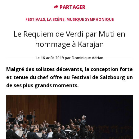
PARTAGER
PARTAGER
,
,
FESTIVALS
LA SCÈNE
MUSIQUE SYMPHONIQUE
Le Requiem de Verdi par Muti en
hommage à Karajan
Le
16 août 2019
par
Dominique Adrian
Malgré des solistes décevants, la conception forte
et tenue du chef offre au Festival de Salzbourg un
de ses plus grands moments.