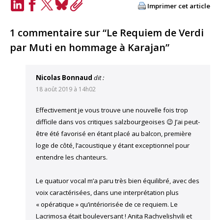
Imprimer cet article
LinkedIn
Facebook
Twitter
Bluesky
Copy
Link
1 commentaire sur “Le Requiem de Verdi
par Muti en hommage à Karajan”
Nicolas Bonnaud
dit :
18 août 2019 à 14h02
Effectivement je vous trouve une nouvelle fois trop
difficile dans vos critiques salzbourgeoises 😉 J’ai peut-
être été favorisé en étant placé au balcon, première
loge de côté, l’acoustique y étant exceptionnel pour
entendre les chanteurs.
Le quatuor vocal m’a paru très bien équilibré, avec des
voix caractérisées, dans une interprétation plus
« opératique » qu’intériorisée de ce requiem. Le
Lacrimosa était bouleversant ! Anita Rachvelishvili et